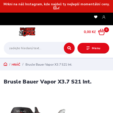
Mrkni na náš Instagram, kde najdeš ty nejlepší momentální ceny.
💥🏒
0
0,00 Kč
Menu
HRÁČ
Brusle Bauer Vapor X3.7 S21 Int.
Brusle Bauer Vapor X3.7 S21 Int.