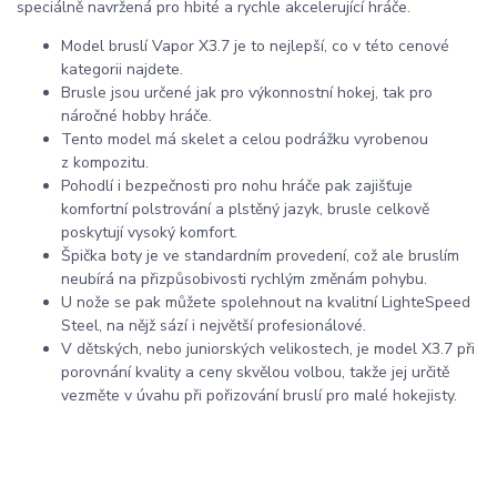
speciálně navržená pro hbité a rychle akcelerující hráče.
Model bruslí Vapor X3.7 je to nejlepší, co v této cenové
kategorii najdete.
Brusle jsou určené jak pro výkonnostní hokej, tak pro
náročné hobby hráče.
Tento model má skelet a celou podrážku vyrobenou
z kompozitu.
Pohodlí i bezpečnosti pro nohu hráče pak zajišťuje
komfortní polstrování a plstěný jazyk, brusle celkově
poskytují vysoký komfort.
Špička boty je ve standardním provedení, což ale bruslím
neubírá na přizpůsobivosti rychlým změnám pohybu.
U nože se pak můžete spolehnout na kvalitní LighteSpeed
Steel, na nějž sází i největší profesionálové.
V dětských, nebo juniorských velikostech, je model X3.7 při
porovnání kvality a ceny skvělou volbou, takže jej určitě
vezměte v úvahu při pořizování bruslí pro malé hokejisty.