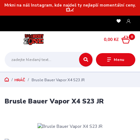
Mrkni na náš Instagram, kde najdeš ty nejlepší momentální ceny.
💥🏒
0
0,00 Kč
Menu
HRÁČ
Brusle Bauer Vapor X4 S23 JR
Brusle Bauer Vapor X4 S23 JR