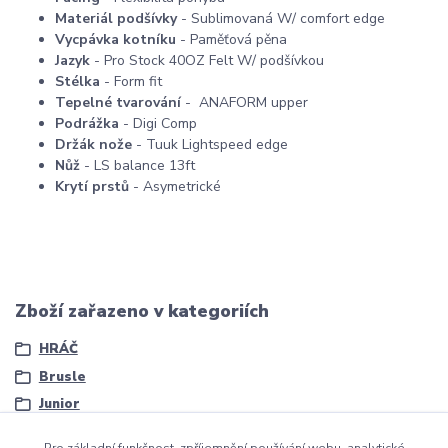
Materiál podšívky
- Sublimovaná W/ comfort edge
Vycpávka kotníku
- Paměťová pěna
Jazyk
- Pro Stock 40OZ Felt W/ podšívkou
Stélka
- Form fit
Tepelné tvarování
- ANAFORM upper
Podrážka
- Digi Comp
Držák nože
- Tuuk Lightspeed edge
Nůž
- LS balance 13ft
Krytí prstů
- Asymetrické
Zboží zařazeno v kategoriích
HRÁČ
Brusle
Junior
Pro základní funkčnost, zpříjemnění používání webu, analytické