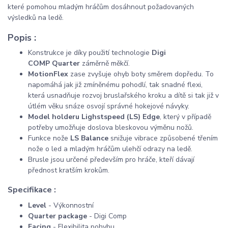
které pomohou mladým hráčům dosáhnout požadovaných
výsledků na ledě.
Popis :
Konstrukce je díky použití technologie
Digi
COMP
Quarter
záměrně měkčí.
MotionFlex
zase zvyšuje ohyb boty směrem dopředu. To
napomáhá jak již zmíněnému pohodlí, tak snadné flexi,
která usnadňuje rozvoj bruslařského kroku a dítě si tak již v
útlém věku snáze osvojí správné hokejové návyky.
Model holderu Lighstspeed (LS) Edge
, který v případě
potřeby umožňuje doslova bleskovou výměnu nožů.
Funkce nože
LS Balance
snižuje vibrace způsobené třením
nože o led a mladým hráčům ulehčí odrazy na ledě.
Brusle jsou určené především pro hráče, kteří dávají
přednost kratším krokům.
Specifikace :
Level
- Výkonnostní
Quarter package
- Digi Comp
Facing
- Flexibilita pohybu