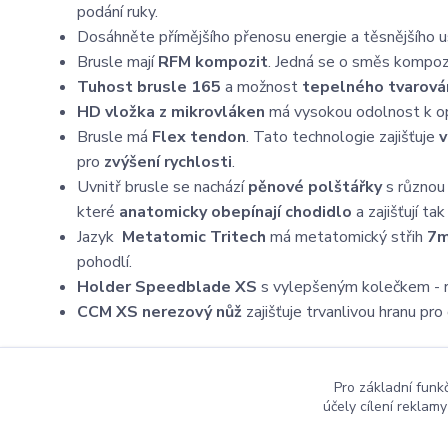
podání ruky.
Dosáhněte přímějšího přenosu energie a těsnějšího us
Brusle mají
RFM kompozit
. Jedná se o směs kompoz
Tuhost brusle 165
a možnost
tepelného tvarová
HD vložka z mikrovláken
má vysokou odolnost k opo
Brusle má
Flex tendon
. Tato technologie zajišťuje
v
pro
zvýšení rychlosti
.
Uvnitř brusle se nachází
pěnové polštářky
s různou
které
anatomicky obepínají chodidlo
a zajišťují ta
Jazyk
Metatomic Tritech
má metatomický střih
7m
pohodlí.
Holder Speedblade XS
s vylepšeným kolečkem - 
CCM XS nerezový nůž
zajišťuje trvanlivou hranu pr
Pro základní funk
účely cílení reklam