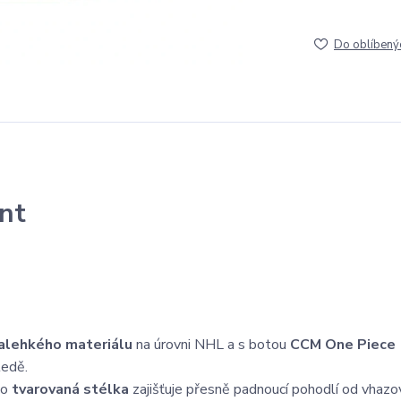
Do oblíbený
nt
ralehkého materiálu
na úrovni NHL a s botou
CCM One Piece
ledě.
co
tvarovaná stélka
zajišťuje přesně padnoucí pohodlí od vhazo