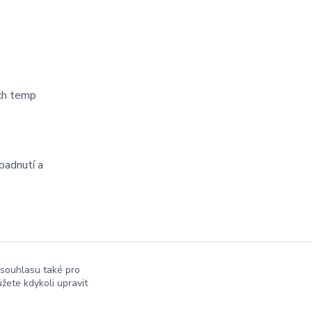
ých temp
 padnutí a
 souhlasu také pro
žete kdykoli upravit