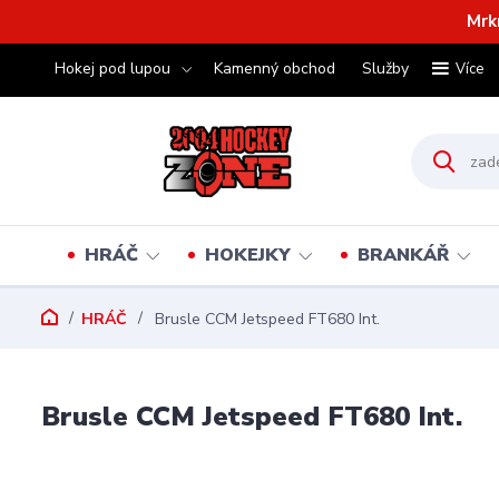
Mrk
Hokej pod lupou
Kamenný obchod
Služby
Více
HRÁČ
HOKEJKY
BRANKÁŘ
HRÁČ
Brusle CCM Jetspeed FT680 Int.
Brusle CCM Jetspeed FT680 Int.