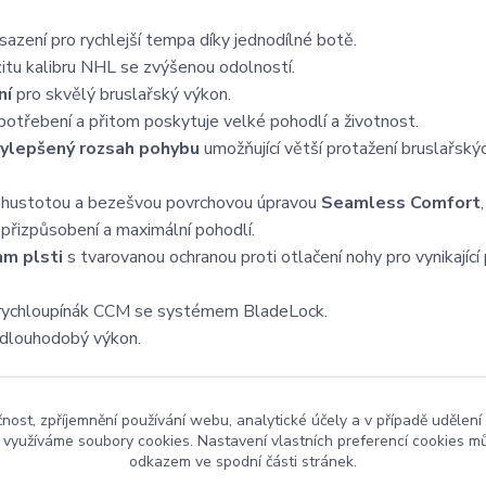
azení pro rychlejší tempa díky jednodílné botě.
itu kalibru NHL se zvýšenou odolností.
ní
pro skvělý bruslařský výkon.
třebení a přitom poskytuje velké pohodlí a životnost.
ylepšený rozsah pohybu
umožňující větší protažení bruslařsk
 hustotou a bezešvou povrchovou úpravou
Seamless Comfort
,
k přizpůsobení a maximální pohodlí.
m plsti
s tvarovanou ochranou proti otlačení nohy pro vynikající
rychloupínák CCM se systémem BladeLock.
o dlouhodobý výkon.
čnost, zpříjemnění používání webu, analytické účely a v případě udělení
y využíváme soubory cookies. Nastavení vlastních preferencí cookies mů
odkazem ve spodní části stránek.