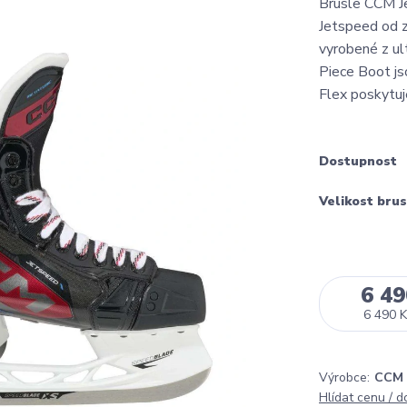
Brusle CCM Je
Jetspeed od 
vyrobené z ul
Piece Boot js
Flex poskytuj
Dostupnost
Velikost brus
6 49
6 490 K
Výrobce:
CCM
Hlídat cenu / 