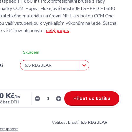
tspeed FT680 Int Poloprofesionální brusle z řady
značky CCM. Popis : Hokejové brusle JETSPEED FT680
tralehkého materiálu na úrovni NHL a s botou CCM One
ou vaší vstupenkou k vynikajícím výkonům na ledě. Šlacha
e větší rozsah pohyb...
celý popis
Skladem
lí
0 Kč
/
ks
Přidat do košíku
č
bez DPH
Velikost bruslí:
5.5 REGULAR
dostupnost