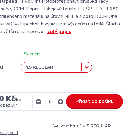
tspeed FT680 Int Poloprofesionální brusle z řady
značky CCM. Popis : Hokejové brusle JETSPEED FT680
tralehkého materiálu na úrovni NHL a s botou CCM One
ou vaší vstupenkou k vynikajícím výkonům na ledě. Šlacha
e větší rozsah pohyb...
celý popis
Skladem
lí
0 Kč
/
ks
Přidat do košíku
č
bez DPH
Velikost bruslí:
4.5 REGULAR
dostupnost