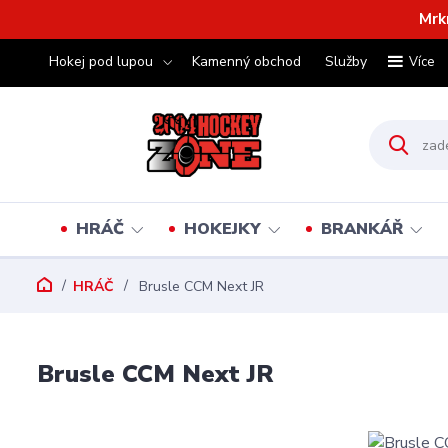
Mrk
Hokej pod lupou
Kamenný obchod
Služby
Více
HRÁČ
HOKEJKY
BRANKÁŘ
HRÁČ
Brusle CCM Next JR
Brusle CCM Next JR