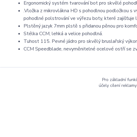
Ergonomický systém tvarování bot pro skvělé pohodlí
.Vložka z mikrovlákna HD s pohodlnou podložkou s v
pohodlné polstrování ve výřezu boty, které zajišťuje l
Plstěný jazyk 7mm plstě s přidanou pěnou pro komfo
Stélka CCM, lehká a velice pohodlná.
Tuhost 115. Pevné jádro pro skvělý bruslařský výkon
CCM Speedblade, nevyměnitelné ocelové ostří se zv
Pro základní funk
účely cílení reklam
Copyright ©2016
Hockeyzone.cz Brno
vaše značková
ho