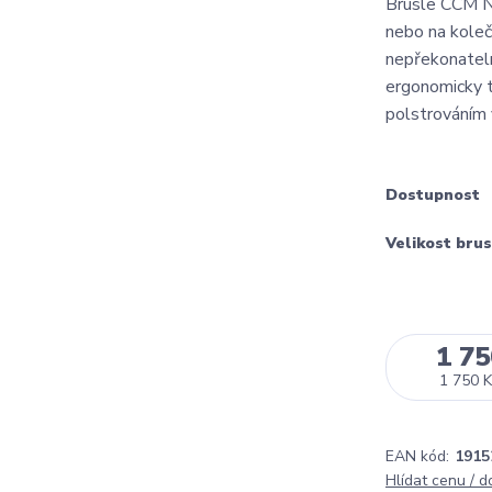
Brusle CCM Ne
nebo na koleč
nepřekonateln
ergonomicky 
polstrováním 
Dostupnost
Velikost brus
1 75
1 750 K
EAN kód:
1915
Hlídat cenu / 