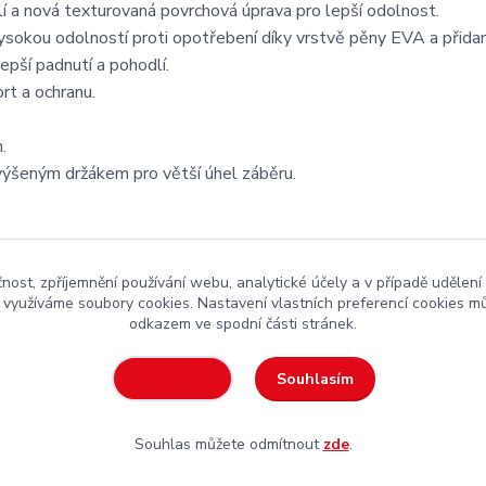
 a nová texturovaná povrchová úprava pro lepší odolnost.
ysokou odolností proti opotřebení díky vrstvě pěny EVA a přida
epší padnutí a pohodlí.
rt a ochranu.
.
ýšeným držákem pro větší úhel záběru.
čnost, zpříjemnění používání webu, analytické účely a v případě udělení
y využíváme soubory cookies. Nastavení vlastních preferencí cookies mů
odkazem ve spodní části stránek.
kejová výstroj
za rozumnou cenu
Souhlasím
Nastavení
Souhlas můžete odmítnout
zde
.