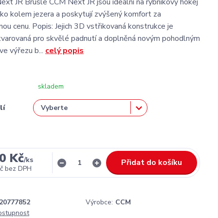
xt JR Brusle CCM Next JR jsou ideální na rybníkový hokej
ko kolem jezera a poskytují zvýšený komfort za
ou cenu. Popis: Jejich 3D vstřikovaná konstrukce je
tvarovaná pro skvělé padnutí a doplněná novým pohodlným
ve výřezu b...
celý popis
skladem
lí
0 Kč
/
ks
Přidat do košíku
č
bez DPH
20777852
Výrobce:
CCM
dostupnost