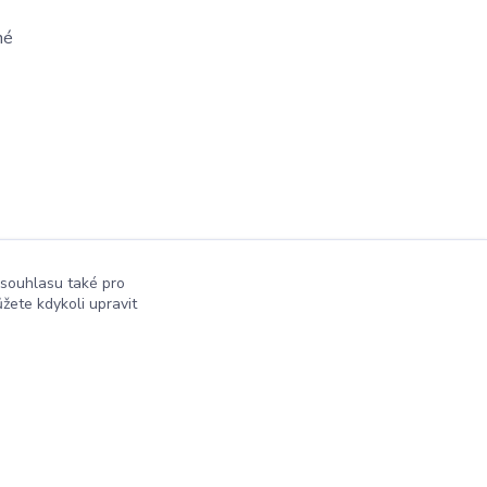
né
 souhlasu také pro
žete kdykoli upravit
Vytvořeno na
Eshop-rychle.cz