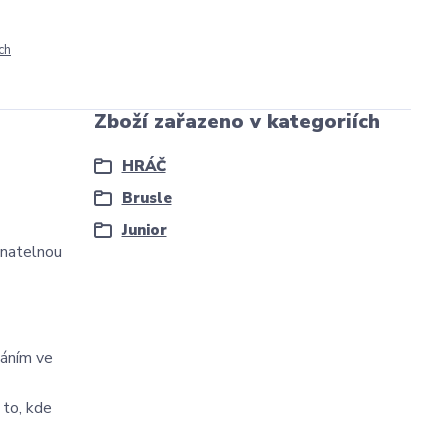
ch
Zboží zařazeno v kategoriích
HRÁČ
Brusle
Junior
onatelnou
váním ve
 to, kde