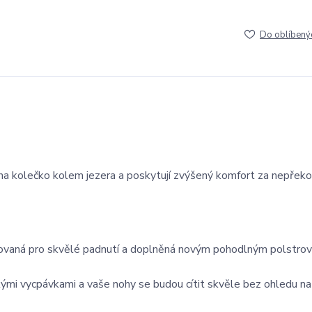
Do oblíbený
o na kolečko kolem jezera a poskytují zvýšený komfort za nepřek
arovaná pro skvělé padnutí a doplněná novým pohodlným polstro
mi vycpávkami a vaše nohy se budou cítit skvěle bez ohledu na