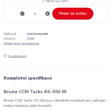
1 790 Kč
bez DPH
Přidat do košíku
EAN kód:
191520431969
Výrobce:
CCM
Hlídat cenu / dostupnost
Do oblíbených
Kompletní specifikace
Brusle CCM Tacks AS-550 JR
Brusle CCM Tacks AS 550 jsou základním modelem pro začínající
hobby hokejisty nebo bruslaře.