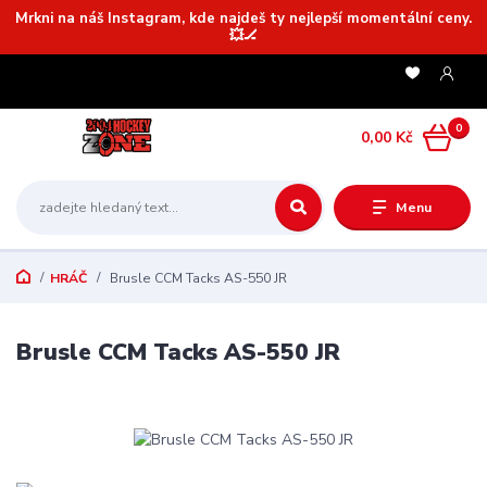
Mrkni na náš Instagram, kde najdeš ty nejlepší momentální ceny.
💥🏒
0
0,00 Kč
Menu
HRÁČ
Brusle CCM Tacks AS-550 JR
Brusle CCM Tacks AS-550 JR