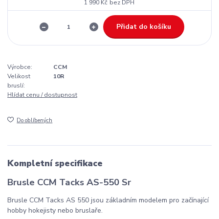
1 990 Kč
bez DPH
Přidat do košíku
Výrobce:
CCM
Velikost
10R
bruslí:
Hlídat cenu / dostupnost
Do oblíbených
Kompletní specifikace
Brusle CCM Tacks AS-550 Sr
Brusle CCM Tacks AS 550 jsou základním modelem pro začínající
hobby hokejisty nebo bruslaře.