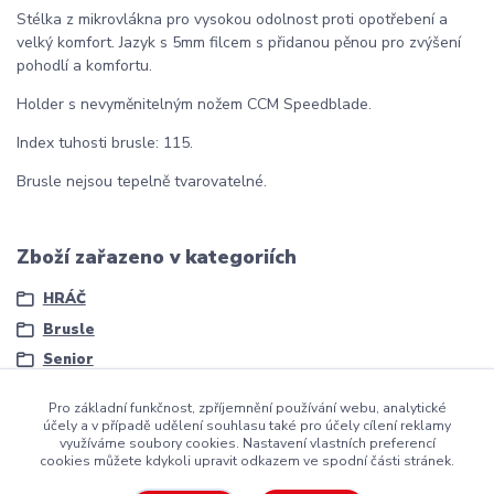
Stélka z mikrovlákna pro vysokou odolnost proti opotřebení a
velký komfort. Jazyk s 5mm filcem s přidanou pěnou pro zvýšení
pohodlí a komfortu.
Holder s nevyměnitelným nožem CCM Speedblade.
Index tuhosti brusle: 115.
Brusle nejsou tepelně tvarovatelné.
Zboží zařazeno v kategoriích
HRÁČ
Brusle
Senior
Pro základní funkčnost, zpříjemnění používání webu, analytické
účely a v případě udělení souhlasu také pro účely cílení reklamy
využíváme soubory cookies. Nastavení vlastních preferencí
cookies můžete kdykoli upravit odkazem ve spodní části stránek.
Copyright ©2016
Hockeyzone.cz Brno
vaše značková
hokejová