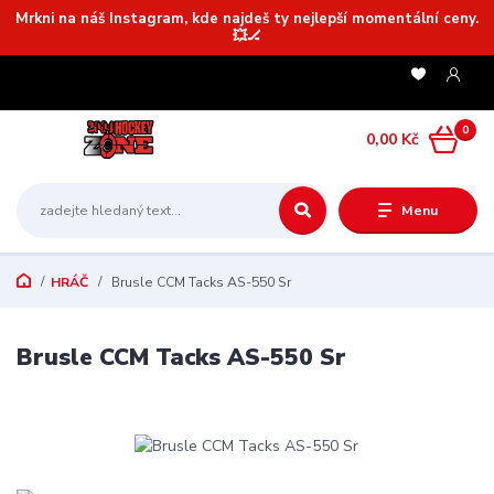
Mrkni na náš Instagram, kde najdeš ty nejlepší momentální ceny.
💥🏒
0
0,00 Kč
Menu
HRÁČ
Brusle CCM Tacks AS-550 Sr
Brusle CCM Tacks AS-550 Sr