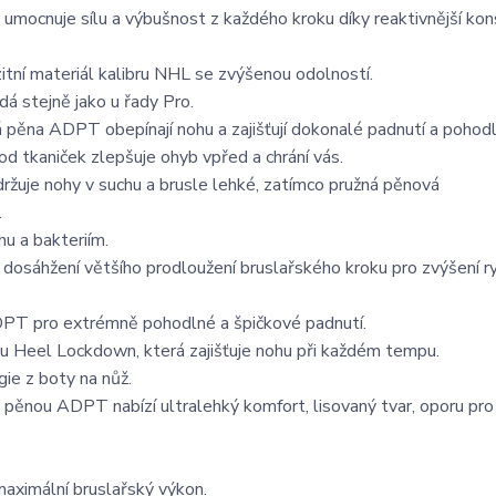
mocnuje sílu a výbušnost z každého kroku díky reaktivnější kon
ní materiál kalibru NHL se zvýšenou odolností.
á stejně jako u řady Pro.
pěna ADPT obepínají nohu a zajišťují dokonalé padnutí a pohodlí
d tkaniček zlepšuje ohyb vpřed a chrání vás.
držuje nohy v suchu a brusle lehké, zatímco pružná pěnová
.
u a bakteriím.
dosáhžení většího prodloužení bruslařského kroku pro zvýšení ry
DPT pro extrémně pohodlné a špičkové padnutí.
nu Heel Lockdown, která zajišťuje nohu při každém tempu.
ie z boty na nůž.
pěnou ADPT nabízí ultralehký komfort, lisovaný tvar, oporu pro 
maximální bruslařský výkon.