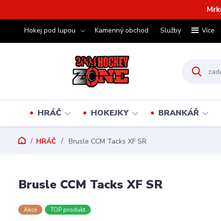
Mrk
Hokej pod lupou
Kamenný obchod
Služby
Více
HRÁČ
HOKEJKY
BRANKÁŘ
HRÁČ
Brusle CCM Tacks XF SR
Brusle CCM Tacks XF SR
Akce
TOP produkt