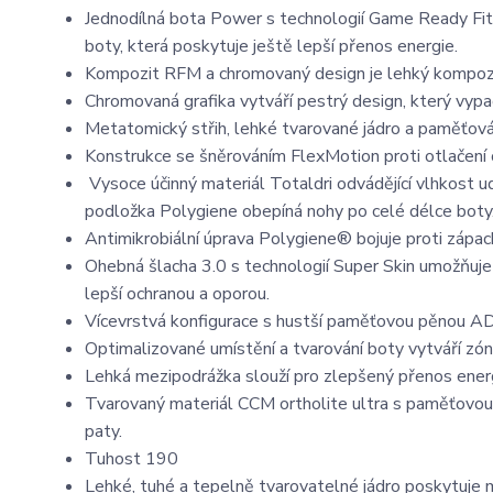
Jednodílná bota Power s technologií Game Ready Fit u
boty, která poskytuje ještě lepší přenos energie.
Kompozit RFM a chromovaný design je lehký kompozit
Chromovaná grafika vytváří pestrý design, který vypad
Metatomický střih, lehké tvarované jádro a paměťová 
Konstrukce se šněrováním FlexMotion proti otlačení o
Vysoce účinný materiál Totaldri odvádějící vlhkost u
podložka Polygiene obepíná nohy po celé délce boty
Antimikrobiální úprava Polygiene® bojuje proti zápach
Ohebná šlacha 3.0 s technologií Super Skin umožňuje 
lepší ochranou a oporou.
Vícevrstvá konfigurace s hustší paměťovou pěnou A
Optimalizované umístění a tvarování boty vytváří zó
Lehká mezipodrážka slouží pro zlepšený přenos energ
Tvarovaný materiál CCM ortholite ultra s paměťovou 
paty.
Tuhost 190
Lehké, tuhé a tepelně tvarovatelné jádro poskytuje 