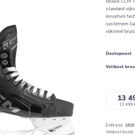
Brusle CCM T
standard výkon
inovativní t
systémem Game
výkonné brusl
Dostupnost
Velikost brus
13 4
13 499 
EAN kód:
1915
Velikost bruslí: