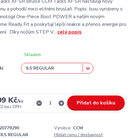
acks XF SR Brusle CCM Tacks XF SR nastavují nový
u a pohodlí mezi elitními bruslaři. Popis: Jsou vyrobeny s
echnologií One-Piece Boot POWER a naším novým
 Ready Fit a poskytují lepší reakce a přenos energie pro
ení. Díky nožům STEP V...
celý popis
Skladem
lí
99 Kč
/
ks
Přidat do košíku
Kč
bez DPH
20779290
Výrobce:
CCM
8,5 REGULAR
Hlídat cenu / dostupnost