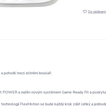
Do oblíbený
 pohodlí mezi elitními bruslaři.
Boot POWER a naším novým systémem Game Ready Fit a poskytují
echnologií FlexMotion se bude každý krok zdát lehký a jednod