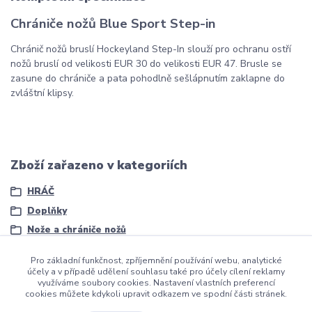
Chrániče nožů Blue Sport Step-in
Chránič nožů bruslí Hockeyland Step-In slouží pro ochranu ostří
nožů bruslí od velikosti EUR 30 do velikosti EUR 47. Brusle se
zasune do chrániče a pata pohodlně sešlápnutím zaklapne do
zvláštní klipsy.
Zboží zařazeno v kategoriích
HRÁČ
Doplňky
Nože a chrániče nožů
Pro základní funkčnost, zpříjemnění používání webu, analytické
účely a v případě udělení souhlasu také pro účely cílení reklamy
využíváme soubory cookies. Nastavení vlastních preferencí
cookies můžete kdykoli upravit odkazem ve spodní části stránek.
Copyright ©2016
Hockeyzone.cz Brno
vaše značková
hokejová