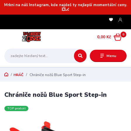
Mrkni na náš Instagram, kde najdeš ty nejlepší momentální ceny.
💥🏒
0
0,00 Kč
Menu
HRÁČ
Chrániče nožů Blue Sport Step-in
Chrániče nožů Blue Sport Step-in
TOP produkt