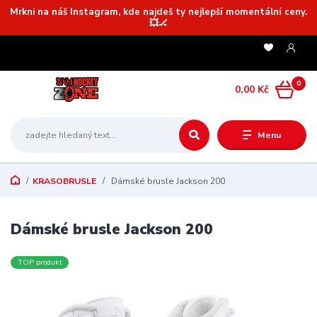
Mrkni na náš Instagram, kde najdeš ty nejlepší momentální ceny.
💥🏒
0
0,00 Kč
Menu
KRASOBRUSLE
Dámské brusle Jackson 200
Dámské brusle Jackson 200
TOP produkt