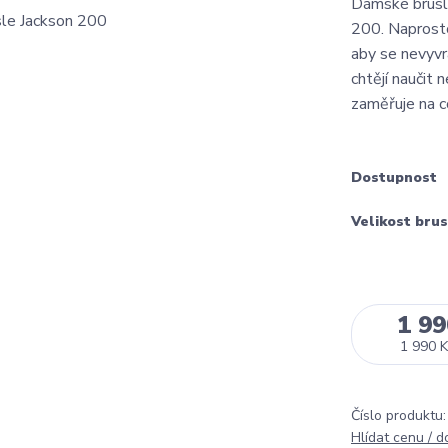
Dámské brus
200. Naprosto
aby se nevyvra
chtějí naučit
zaměřuje na co
Dostupnost
Velikost brus
1 99
1 990 K
Číslo produktu:
Hlídat cenu / 