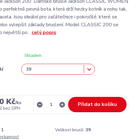
le Jackson 200 Dámské brusle Jackson CLASSIC WOMEN
 perfektně pevná bota, která drží hezky kotník a nohu tak,
cela. Jsou ideální pro začátečnice i pokročilé, které se
 nebo vylepšit základy bruslení. Model CLASSIC 200 se
 největší po...
celý popis
Skladem
lí
0 Kč
/
ks
Přidat do košíku
č
bez DPH
1
Velikost bruslí:
39
dostupnost