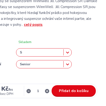
sy se suspenzorem Winnwell Jill Compression SR Dámské
aťasy se suspenzorem WinnWell Jill Compression SR jsou
hokejistky, které hledají funkční prádlo pod hokejovou
 a integrovaný suspenzor ochrání vaše intimní partie, ale
zuje v pohy...
celý popis
Skladem
í
 Kč
/
ks
Přidat do košíku
bez DPH