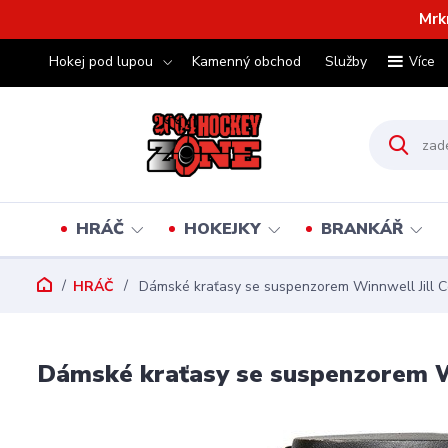
Mrk
Hokej pod lupou
Kamenný obchod
Služby
Více
HRÁČ
HOKEJKY
BRANKÁŘ
HRÁČ
Dámské kraťasy se suspenzorem Winnwell Jill 
Dámské kraťasy se suspenzorem W