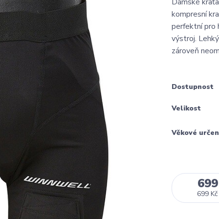
Dámské kraťa
kompresní kr
perfektní pro 
výstroj. Lehký
zároveň neome
Dostupnost
Velikost
Věkové určen
699
699 Kč