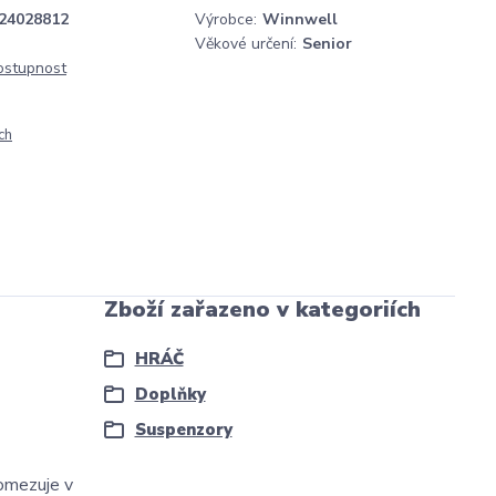
24028812
Výrobce:
Winnwell
Věkové určení:
Senior
dostupnost
ch
Zboží zařazeno v kategoriích
HRÁČ
Doplňky
Suspenzory
eomezuje v