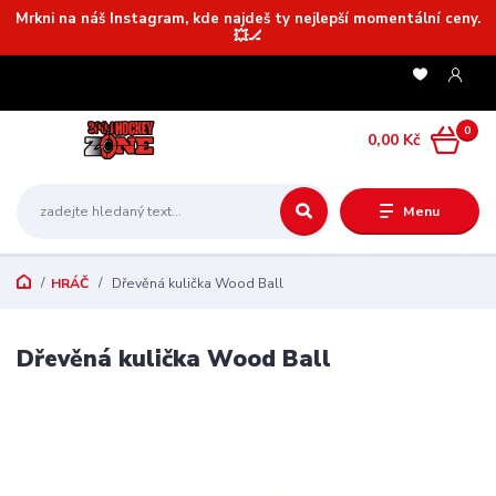
Mrkni na náš Instagram, kde najdeš ty nejlepší momentální ceny.
💥🏒
0
0,00 Kč
Menu
HRÁČ
Dřevěná kulička Wood Ball
Dřevěná kulička Wood Ball