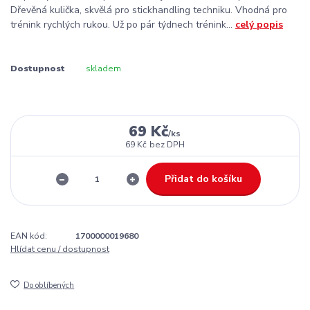
Dřevěná kulička, skvělá pro stickhandling techniku. Vhodná pro
trénink rychlých rukou. Už po pár týdnech trénink...
celý popis
Dostupnost
skladem
69 Kč
/
ks
69 Kč
bez DPH
Přidat do košíku
EAN kód:
1700000019680
Hlídat cenu / dostupnost
Do oblíbených