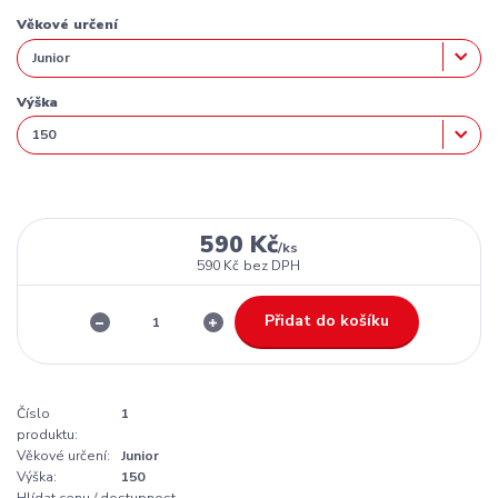
Věkové určení
Výška
590 Kč
/
ks
590 Kč
bez DPH
Přidat do košíku
Číslo
1
produktu:
Věkové určení:
Junior
Výška:
150
Hlídat cenu / dostupnost