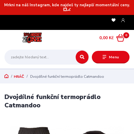
Mrkni na náš Instagram, kde najdeš ty nejlepší momentální ceny.
💥🏒
0
0,00 Kč
Menu
HRÁČ
Dvojdílné funkční termoprádlo Catmandoo
Dvojdílné funkční termoprádlo
Catmandoo