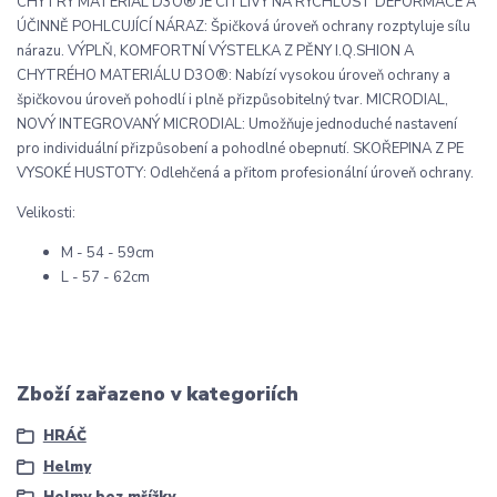
CHYTRÝ MATERIÁL D3O® JE CITLIVÝ NA RYCHLOST DEFORMACE A
ÚČINNĚ POHLCUJÍCÍ NÁRAZ: Špičková úroveň ochrany rozptyluje sílu
nárazu.
VÝPLŇ, KOMFORTNÍ VÝSTELKA Z PĚNY I.Q.SHION A
CHYTRÉHO MATERIÁLU D3O®: Nabízí vysokou úroveň ochrany a
špičkovou úroveň pohodlí i plně přizpůsobitelný tvar.
MICRODIAL,
NOVÝ INTEGROVANÝ MICRODIAL: Umožňuje jednoduché nastavení
pro individuální přizpůsobení a pohodlné obepnutí.
SKOŘEPINA Z PE
VYSOKÉ HUSTOTY: Odlehčená a přitom profesionální úroveň ochrany.
Velikosti:
M - 54 - 59cm
L - 57 - 62cm
Zboží zařazeno v kategoriích
HRÁČ
Helmy
Helmy bez mřížky