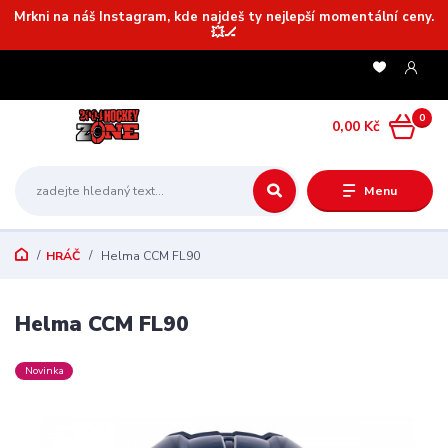
Mrkni na náš Instagram, kde najdeš ty nejlepší momentální ceny.
💥🏒
0
0,00 Kč
Menu
HRÁČ
Helma CCM FL90
Helma CCM FL90
Novinka