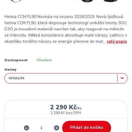
Helma CCM FL90 Novinka na sezonu 2018/2019. Nová špičková
helma CCM FL90, která disponuje technologií unikátní hmoty 3DO.
D3O je inovativní materiál navržen tak, aby reagoval na měnícím
se intenzitu. Měkká konzistence absorbuje malé nárazy, zatímco v
okamžiku tvrdého nárazu se energie přenese do mat...
celý popis
Dostupnost
Skladem
Helmy
2 290 Kč
/
ks
2 290 Kč
bez DPH
Přidat do košíku