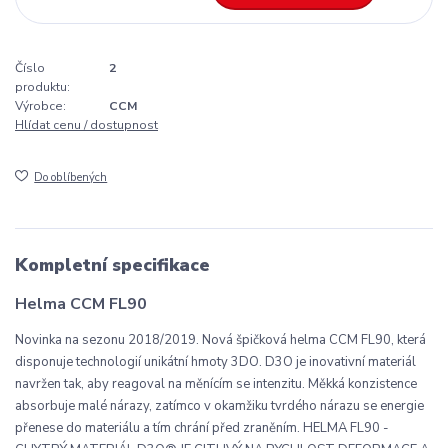
Číslo
2
produktu:
Výrobce:
CCM
Hlídat cenu / dostupnost
Do oblíbených
Kompletní specifikace
Helma CCM FL90
Novinka na sezonu 2018/2019.
Nová špičková helma CCM FL90, která
disponuje technologií unikátní hmoty 3DO.
D3O je inovativní materiál
navržen tak, aby reagoval na měnícím se intenzitu. Měkká konzistence
absorbuje malé nárazy, zatímco v okamžiku tvrdého nárazu se energie
přenese do materiálu a tím chrání před zraněním.
HELMA FL90 -