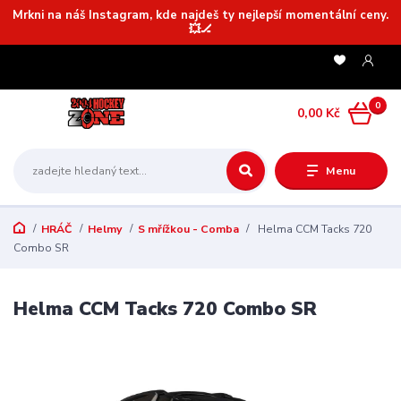
Mrkni na náš Instagram, kde najdeš ty nejlepší momentální ceny.
💥🏒
0
0,00 Kč
Menu
HRÁČ
Helmy
S mřížkou - Comba
Helma CCM Tacks 720
Combo SR
Helma CCM Tacks 720 Combo SR