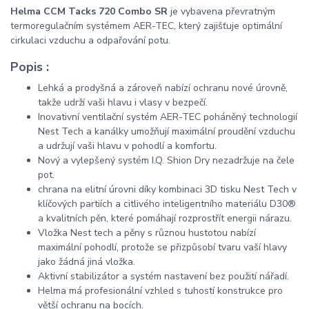
Helma CCM Tacks 720 Combo SR
je vybavena převratným
termoregulačním systémem AER-TEC, který zajišťuje optimální
cirkulaci vzduchu a odpařování potu.
Popis :
Lehká a prodyšná a zároveň nabízí ochranu nové úrovně,
takže udrží vaši hlavu i vlasy v bezpečí.
Inovativní ventilační systém AER-TEC poháněný technologií
Nest Tech a kanálky umožňují maximální proudění vzduchu
a udržují vaši hlavu v pohodlí a komfortu.
Nový a vylepšený systém I.Q. Shion Dry nezadržuje na čele
pot.
chrana na elitní úrovni díky kombinaci 3D tisku Nest Tech v
klíčových partiích a citlivého inteligentního materiálu D30®
a kvalitních pěn, které pomáhají rozprostřít energii nárazu.
Vložka Nest tech a pěny s různou hustotou nabízí
maximální pohodlí, protože se přizpůsobí tvaru vaší hlavy
jako žádná jiná vložka.
Aktivní stabilizátor a systém nastavení bez použití nářadí.
Helma má profesionální vzhled s tuhostí konstrukce pro
větší ochranu na bocích.