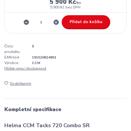
5 900 Kč
/
ks
5 900 Kč
bez DPH
Přidat do košíku
Číslo
5
produktu:
EAN kód:
191520624651
Výrobce:
CCM
Hlídat cenu / dostupnost
Do oblíbených
Kompletní specifikace
Helma CCM Tacks 720 Combo SR