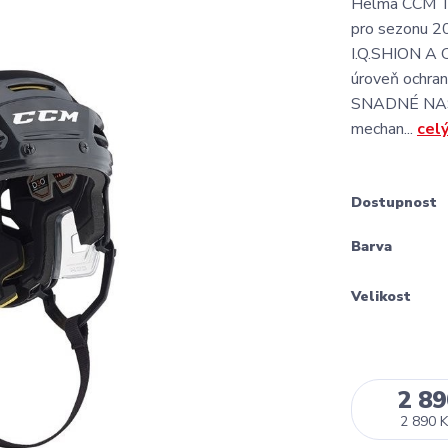
Helma CCM T
pro sezonu 
I.Q.SHION A
úroveň ochran
SNADNÉ NAS
mechan...
cel
Dostupnost
Barva
Velikost
2 89
2 890 K