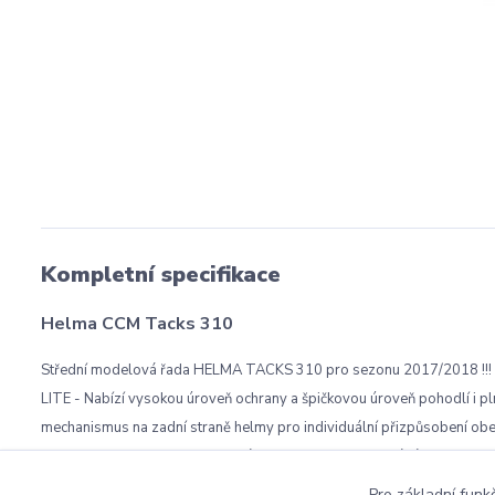
Kompletní specifikace
Helma CCM Tacks 310
Střední modelová řada HELMA TACKS 310 pro sezonu 2017/2018
LITE - Nabízí vysokou úroveň ochrany a špičkovou úroveň pohodlí 
mechanismus na zadní straně helmy pro individuální přizpůsoben
- Vzhled preferovaný profesionály s tvarem, který pomáhá pohlcovat
Pro základní funk