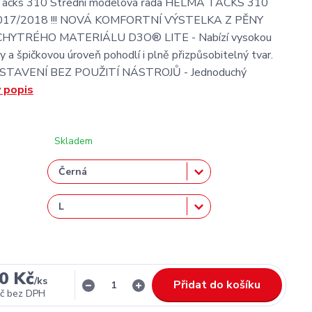
acks 310 Střední modelová řada HELMA TACKS 310
2017/2018 !!! NOVÁ KOMFORTNÍ VÝSTELKA Z PĚNY
 CHYTRÉHO MATERIÁLU D3O® LITE - Nabízí vysokou
y a špičkovou úroveň pohodlí i plně přizpůsobitelný tvar.
TAVENÍ BEZ POUŽITÍ NÁSTROJŮ - Jednoduchý
ý popis
Skladem
0 Kč
/
ks
Přidat do košíku
č
bez DPH