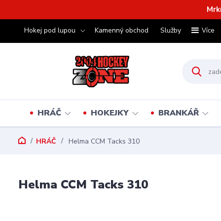
Mrk
Hokej pod lupou
Kamenný obchod
Služby
Více
HRÁČ
HOKEJKY
BRANKÁŘ
HRÁČ
Helma CCM Tacks 310
Helma CCM Tacks 310