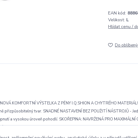
EAN kód:
8886
Velikost:
L
Hlídat cenu / 
Do oblíbený
 !!! NOVÁ KOMFORTNÍ VÝSTELKA Z PĚNY I.Q.SHION A CHYTRÉHO MATERI
i plně přizpůsobitelný tvar. SNADNÉ NASTAVENÍ BEZ POUŽITÍ NÁSTROJŮ - J
í obepnutí a vysokou úroveň pohodlí. SKOŘEPINA: NAVRŽENÁ PRO MAXIMÁL
 nárazy
čnost, zpříjemnění používání webu, analytické účely a v případě udělení