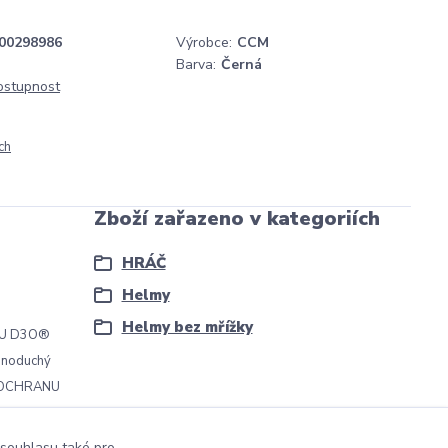
00298986
Výrobce:
CCM
Barva:
Černá
dostupnost
ch
Zboží zařazeno v kategoriích
HRÁČ
Helmy
Helmy bez mřížky
ÁLU D3O®
ednoduchý
NÍ OCHRANU
 souhlasu také pro