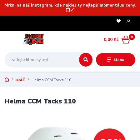
Mrkni na náš Instagram, kde najdeš ty nejlepší momentální ceny.
💥🏒
0
0,00 Kč
Menu
HRÁČ
Helma CCM Tacks 110
Helma CCM Tacks 110