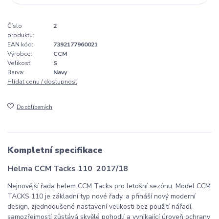
Číslo
2
produktu:
EAN kód:
7392177960021
Výrobce:
CCM
Velikost:
S
Barva:
Navy
Hlídat cenu / dostupnost
Do oblíbených
Kompletní specifikace
Helma CCM Tacks 110 2017/18
Nejnovější řada helem CCM Tacks pro letošní sezónu. Model CCM
TACKS 110 je základní typ nové řady, a přináší nový moderní
design, zjednodušené nastavení velikosti bez použití nářadí,
samozřejmostí zůstává skvělé pohodlí a vynikající úroveň ochrany