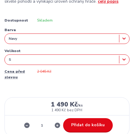
skvělé pohodlí a vynikající úroveň ochrany hráče.
celý popis
Dostupnost
Skladem
Barva
Velikost
Cena před
2 045 Kč
slevou
1 490 Kč
/
ks
1 490 Kč
bez DPH
Přidat do košíku