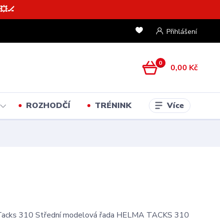
💥🏒
Přihlášení
0
0,00 Kč
Více
ROZHODČÍ
TRÉNINK
acks 310 Střední modelová řada HELMA TACKS 310