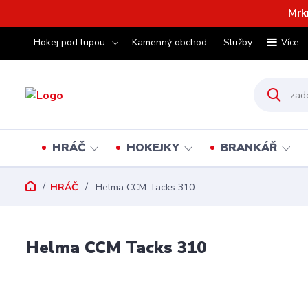
Mrk
Hokej pod lupou
Kamenný obchod
Služby
Více
HRÁČ
HOKEJKY
BRANKÁŘ
HRÁČ
Helma CCM Tacks 310
Helma CCM Tacks 310