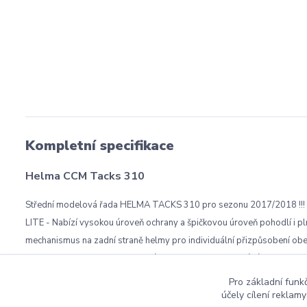
Kompletní specifikace
Helma CCM Tacks 310
Střední modelová řada HELMA TACKS 310 pro sezonu 2017/2018
LITE - Nabízí vysokou úroveň ochrany a špičkovou úroveň pohodlí 
mechanismus na zadní straně helmy pro individuální přizpůsoben
- Vzhled preferovaný profesionály s tvarem, který pomáhá pohlcovat
Pro základní funk
účely cílení reklam