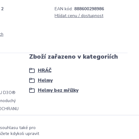
2
EAN kód:
888600298986
Hlídat cenu / dostupnost
ch
Zboží zařazeno v kategoriích
HRÁČ
Helmy
Helmy bez mřížky
ÁLU D3O®
ednoduchý
NÍ OCHRANU
 souhlasu také pro
žete kdykoli upravit