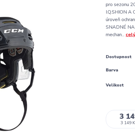
pro sezonu 
I.Q.SHION A
úroveň ochran
SNADNÉ NAS
mechan...
cel
Dostupnost
Barva
Velikost
3 14
3 149 K