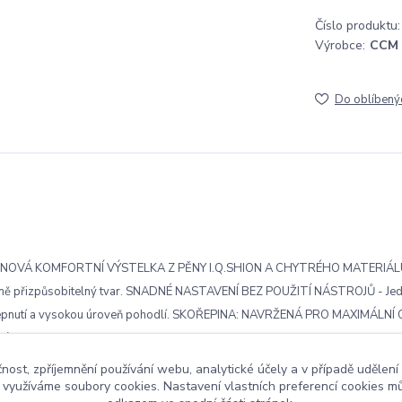
Číslo produktu:
Výrobce:
CCM
Do oblíbený
 !!! NOVÁ KOMFORTNÍ VÝSTELKA Z PĚNY I.Q.SHION A CHYTRÉHO MATERI
i plně přizpůsobitelný tvar. SNADNÉ NASTAVENÍ BEZ POUŽITÍ NÁSTROJŮ - J
í obepnutí a vysokou úroveň pohodlí. SKOŘEPINA: NAVRŽENÁ PRO MAXIMÁL
 nárazy
čnost, zpříjemnění používání webu, analytické účely a v případě udělení
y využíváme soubory cookies. Nastavení vlastních preferencí cookies mů