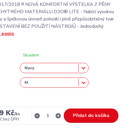
2017/2018 !!! NOVÁ KOMFORTNÍ VÝSTELKA Z PĚNY
 CHYTRÉHO MATERIÁLU D3O® LITE - Nabízí vysokou
y a špičkovou úroveň pohodlí i plně přizpůsobitelný tvar.
TAVENÍ BEZ POUŽITÍ NÁSTROJŮ - Jednoduchý
ý popis
Skladem
9 Kč
/
ks
Přidat do košíku
č
bez DPH