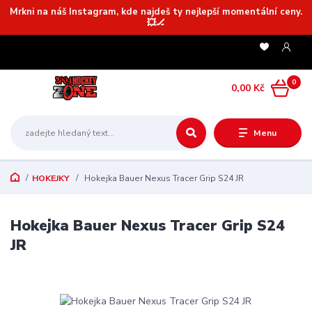
Mrkni na náš Instagram, kde najdeš ty nejlepší momentální ceny.
💥🏒
0
0,00 Kč
Menu
HOKEJKY
Hokejka Bauer Nexus Tracer Grip S24 JR
Hokejka Bauer Nexus Tracer Grip S24
JR