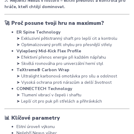
🏒
Nejlehčí Nexus v historii – elitní přesnost a kontrola pro
hráče, kteří chtějí dominovat.
🚀
Proč posune tvoji hru na maximum?
ER Spine Technology
➤ Exkluzivní pětistranný shaft pro lepší cit a kontrolu
➤ Optimalizovaný profil ohybu pro přesnější střely
Vylepšený Mid-Kick Flex Profile
➤ Efektivní přenos energie při každém nápřahu
➤ Skvělá rovnováha pro univerzální herní styl
TeXtreme® Carbon Wrap
➤ Ultralight karbonová omotávka pro sílu a odolnost
➤ Vysoká ochrana proti nárazům a delší životnost
CONNECTECH Technology
➤ Tlumení vibrací v čepeli i shaftu
➤ Lepší cit pro puk při střelách a přihrávkách
📊
Klíčové parametry
Elitní úroveň výkonu
Nejlehčí Nexus vůbec