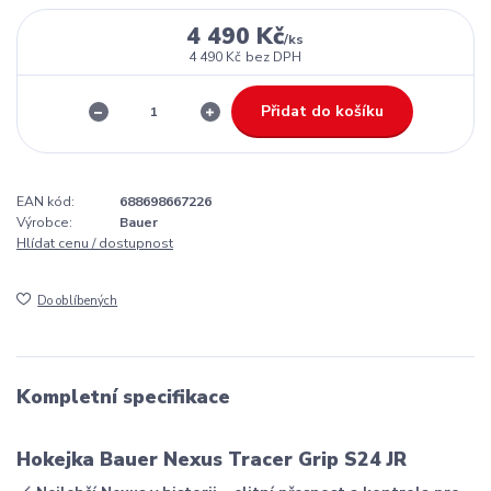
4 490 Kč
/
ks
4 490 Kč
bez DPH
Přidat do košíku
EAN kód:
688698667226
Výrobce:
Bauer
Hlídat cenu / dostupnost
Do oblíbených
Kompletní specifikace
Hokejka Bauer Nexus Tracer Grip S24 JR