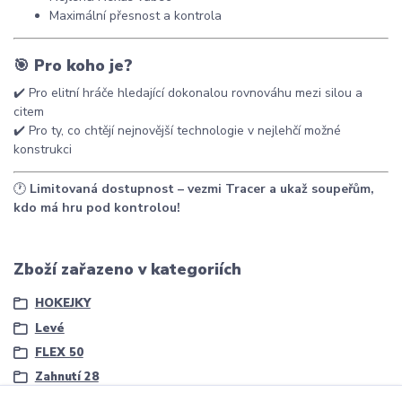
Maximální přesnost a kontrola
🎯
Pro koho je?
✔️ Pro elitní hráče hledající dokonalou rovnováhu mezi silou a
citem
✔️ Pro ty, co chtějí nejnovější technologie v nejlehčí možné
konstrukci
🕐
Limitovaná dostupnost – vezmi Tracer a ukaž soupeřům,
kdo má hru pod kontrolou!
Zboží zařazeno v kategoriích
HOKEJKY
Levé
FLEX 50
Zahnutí 28