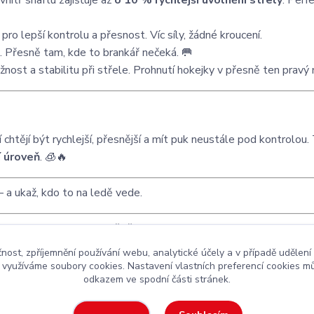
nitř shaftu zajišťuje až
o 10 % rychlejší uvolnění střely
. Perf
ro lepší kontrolu a přesnost. Víc síly, žádné kroucení.
m. Přesně tam, kde to brankář nečeká. 🥅
užnost a stabilitu při střele. Prohnutí hokejky v přesně ten prav
ří chtějí být rychlejší, přesnější a mít puk neustále pod kontrolou.
í úroveň
. 🧊🔥
 a ukaž, kdo to na ledě vede.
lternativy od CCM, dej vědět. 👊
čnost, zpříjemnění používání webu, analytické účely a v případě udělení
y využíváme soubory cookies. Nastavení vlastních preferencí cookies mů
odkazem ve spodní části stránek.
kejová výstroj
za rozumnou cenu