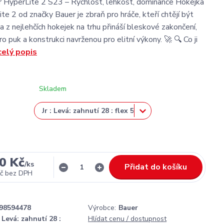
 HyperLite 2 S23 – Rychlost, lehkost, dominance Hokejka
e 2 od značky Bauer je zbraň pro hráče, kteří chtějí být
na z nejlehčích hokejek na trhu přináší bleskové zakončení,
ro puk a konstrukci navrženou pro elitní výkony. 🚀 🔍 Co ji
celý popis
Skladem
0 Kč
/
ks
Přidat do košíku
č
bez DPH
98594478
Výrobce:
Bauer
: Levá: zahnutí 28 :
Hlídat cenu / dostupnost