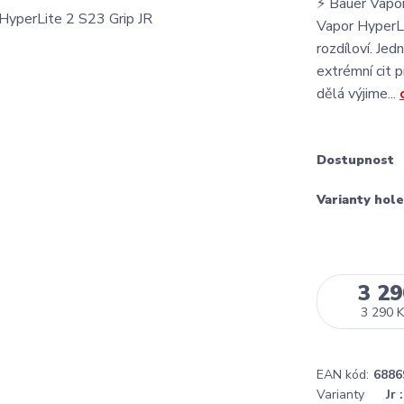
⚡ Bauer Vapor
Vapor HyperLit
rozdíloví. Jed
extrémní cit p
dělá výjime...
Dostupnost
Varianty hole
3 29
3 290 K
EAN kód:
6886
Varianty
Jr 