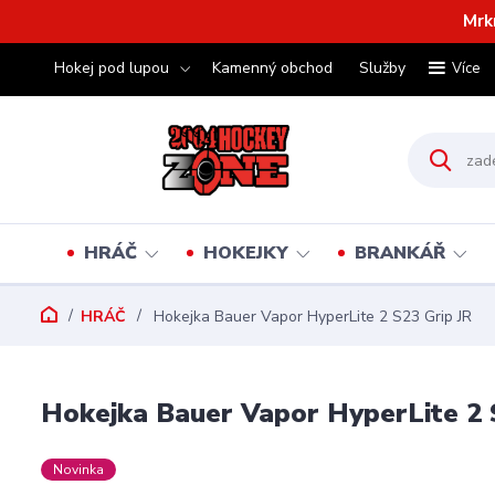
Mrk
Hokej pod lupou
Kamenný obchod
Služby
Více
HRÁČ
HOKEJKY
BRANKÁŘ
HRÁČ
Hokejka Bauer Vapor HyperLite 2 S23 Grip JR
Hokejka Bauer Vapor HyperLite 2 
Novinka