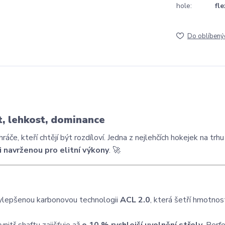
hole:
fle
Do oblíbený
t, lehkost, dominance
áče, kteří chtějí být rozdíloví. Jedna z nejlehčích hokejek na trhu
 navrženou pro elitní výkony
. 🚀
vylepšenou karbonovou technologii
ACL 2.0
, která šetří hmotnos