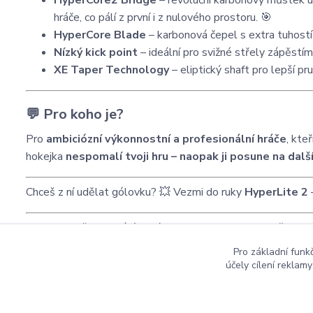
HyperCore2 Bridge
– revoluční karbonový můstek uv
hráče, co pálí z první i z nulového prostoru. 🎯
HyperCore Blade
– karbonová čepel s extra tuhostí p
Nízký kick point
– ideální pro svižné střely zápěstí
XE Taper Technology
– eliptický shaft pro lepší pr
💬 Pro koho je?
Pro
ambiciózní výkonnostní a profesionální hráče
, kte
hokejka
nespomalí tvoji hru – naopak ji posune na dalš
Chceš z ní udělat gólovku? 💥 Vezmi do ruky
HyperLite 2
–
Pokud chceš i srovnání s jinými modely Bauer nebo třeba a
Pro základní funk
účely cílení reklam
Copyright ©2016
Hockeyzone.cz Brno
vaše značková
ho