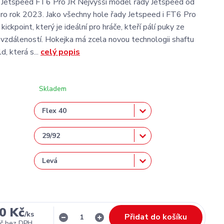
Jetspeed FT6 Pro JR Nejvyšší model řady Jetspeed od
o rok 2023. Jako všechny hole řady Jetspeed i FT6 Pro
 kickpoint, který je ideální pro hráče, kteří pálí puky ze
i vzdáleností. Hokejka má zcela novou technologii shaftu
d, která s...
celý popis
Skladem
0 Kč
/
ks
Přidat do košíku
č
bez DPH