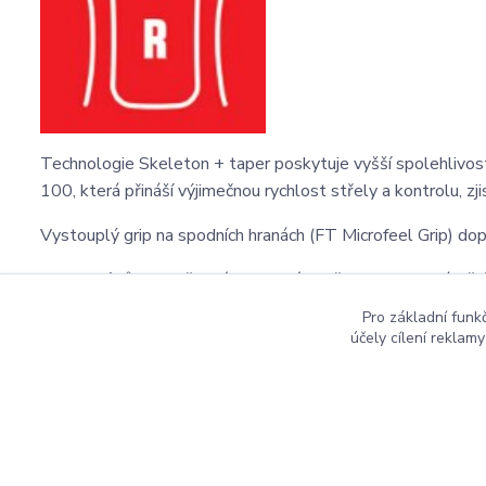
Technologie Skeleton + taper poskytuje vyšší spolehlivo
100, která přináší výjimečnou rychlost střely a kontrolu, zj
Vystouplý grip na spodních hranách (FT Microfeel Grip) do
Perfektní hůl od světové hokejové značky pro ty nejnáročně
Pro základní funk
účely cílení reklam
Copyright ©2016
Hockeyzone.cz Brno
vaše značková
ho