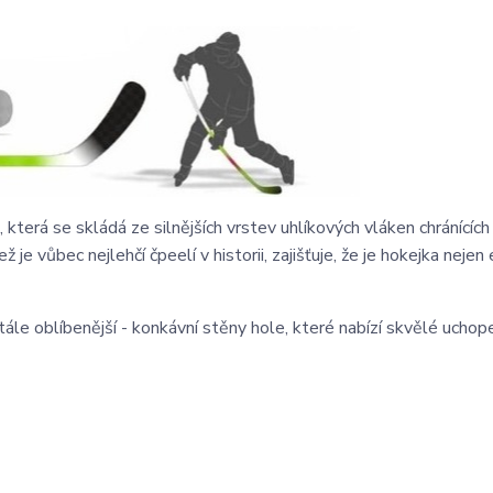
která se skládá ze silnějších vrstev uhlíkových vláken chránících
je vůbec nejlehčí čpeelí v historii, zajišťuje, že je hokejka nejen 
ále oblíbenější - konkávní stěny hole, které nabízí skvělé uchope