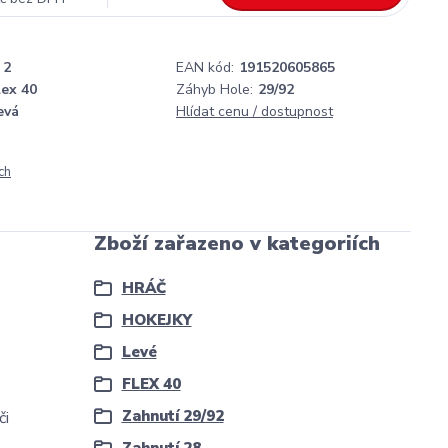
2
EAN kód:
191520605865
lex 40
Záhyb Hole:
29/92
evá
Hlídat cenu / dostupnost
ch
Zboží zařazeno v kategoriích
HRÁČ
HOKEJKY
Levé
FLEX 40
Zahnutí 29/92
či