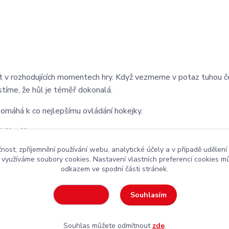
st v rozhodujících momentech hry. Když vezmeme v potaz tuhou 
istíme, že hůl je téměř dokonalá.
pomáhá k co nejlepšímu ovládání hokejky.
jší hráče!
čnost, zpříjemnění používání webu, analytické účely a v případě udělení
y využíváme soubory cookies. Nastavení vlastních preferencí cookies mů
odkazem ve spodní části stránek.
kejová výstroj
za rozumnou cenu
Souhlasím
Nastavení
Souhlas můžete odmítnout
zde
.