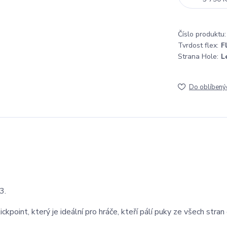
Číslo produktu:
Tvrdost flex:
F
Strana Hole:
L
Do oblíbený
3.
kpoint, který je ideální pro hráče, kteří pálí puky ze všech stran 