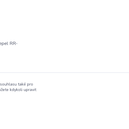
čepel RR-
 souhlasu také pro
žete kdykoli upravit
Vytvořeno na
Eshop-rychle.cz