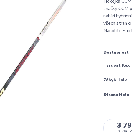
Hokejka CCM 
značky CCM pr
nabízí hybridní
všech stran č
Nanolite Shiel
Dostupnost
Tvrdost flex
Záhyb Hole
Strana Hole
3 79
3 790 K