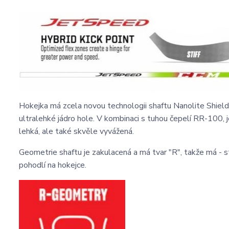
Hokejka má zcela novou technologii shaftu Nanolite Shield, 
ultralehké jádro hole. V kombinaci s tuhou čepelí RR-100, jež 
lehká, ale také skvěle vyvážená.
Geometrie shaftu je zakulacená a má tvar "R", takže má - st
pohodlí na hokejce.