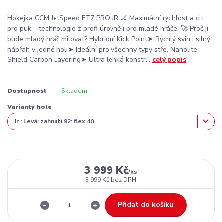
Hokejka CCM JetSpeed FT7 PRO JR 🏒 Maximální rychlost a cit
pro puk – technologie z profi úrovně i pro mladé hráče. 🚀 Proč ji
bude mladý hráč milovat? Hybridní Kick Point➤ Rychlý švih i silný
nápřah v jedné holi➤ Ideální pro všechny typy střel Nanolite
Shield Carbon Layering➤ Ultra lehká konstr...
celý popis
Dostupnost
Skladem
Varianty hole
3 999 Kč
/
ks
3 999 Kč
bez DPH
Přidat do košíku