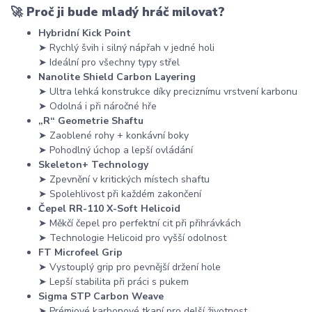
🚀
Proč ji bude mladý hráč milovat?
Hybridní Kick Point
➤ Rychlý švih i silný nápřah v jedné holi
➤ Ideální pro všechny typy střel
Nanolite Shield Carbon Layering
➤ Ultra lehká konstrukce díky preciznímu vrstvení karbonu
➤ Odolná i při náročné hře
„R“ Geometrie Shaftu
➤ Zaoblené rohy + konkávní boky
➤ Pohodlný úchop a lepší ovládání
Skeleton+ Technology
➤ Zpevnění v kritických místech shaftu
➤ Spolehlivost při každém zakončení
Čepel RR-110 X-Soft Helicoid
➤ Měkčí čepel pro perfektní cit při přihrávkách
➤ Technologie Helicoid pro vyšší odolnost
FT Microfeel Grip
➤ Vystouplý grip pro pevnější držení hole
➤ Lepší stabilita při práci s pukem
Sigma STP Carbon Weave
➤ Prémiové karbonové tkaní pro delší životnost