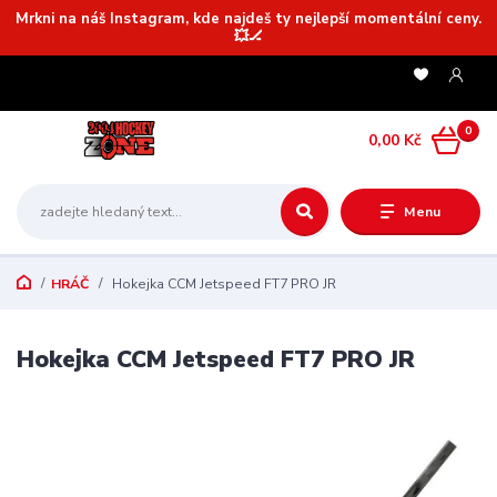
Mrkni na náš Instagram, kde najdeš ty nejlepší momentální ceny.
💥🏒
0
0,00 Kč
Menu
HRÁČ
Hokejka CCM Jetspeed FT7 PRO JR
Hokejka CCM Jetspeed FT7 PRO JR