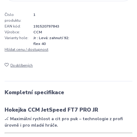
Číslo
1
produktu:
EAN kód:
191520797843
Výrobce:
CCM
Varianty hole:
Jr : Levá: zahnutí 92:
flex 40
Hlídat cenu / dostupnost
Do oblíbených
Kompletní specifikace
Hokejka CCM JetSpeed FT7 PRO JR
🏒
Maximální rychlost a cit pro puk – technologie z profi
úrovně i pro mladé hráče.