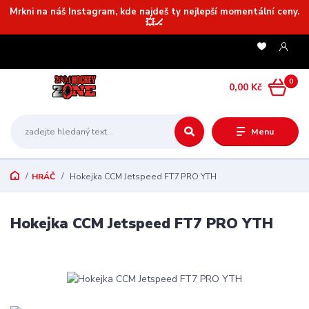
Mrkni na náš Instagram, kde najdeš ty nejlepší momentální ceny.
💥🏒
0
0,00 Kč
Menu
HRÁČ
Hokejka CCM Jetspeed FT7 PRO YTH
Hokejka CCM Jetspeed FT7 PRO YTH