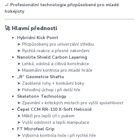
🏒
Profesionální technologie přizpůsobené pro mladé
hokejisty
🚀
Hlavní přednosti
Hybridní Kick Point
➤ Přizpůsobený pro univerzální střelbu
➤ Rychlá reakce a přesné zakončení
Nanolite Shield Carbon Layering
➤ Lehká, odolná a citlivá konstrukce
➤ Maximální kontrola pro mladé hráče
„R“ Geometrie Shaftu
➤ Zaoblené rohy + konkávní boky
➤ Pohodlný úchop i při delší hře
Skeleton+ Technology
➤ Zpevnění v kritických místech pro vyšší spolehlivost
Čepel CCM RR-110 X-Soft Helicoid
➤ Měkčí pro lepší cit s pukem
➤ Vyšší odolnost a lepší manipulace
FT Microfeel Grip
➤ Výborná kontrola hole i při rychlé hře