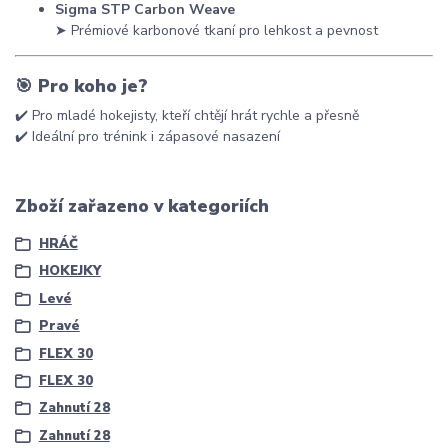
Sigma STP Carbon Weave
➤ Prémiové karbonové tkaní pro lehkost a pevnost
🎯
Pro koho je?
✔️ Pro mladé hokejisty, kteří chtějí hrát rychle a přesně
✔️ Ideální pro trénink i zápasové nasazení
Zboží zařazeno v kategoriích
HRÁČ
HOKEJKY
Levé
Pravé
FLEX 30
FLEX 30
Zahnutí 28
Zahnutí 28