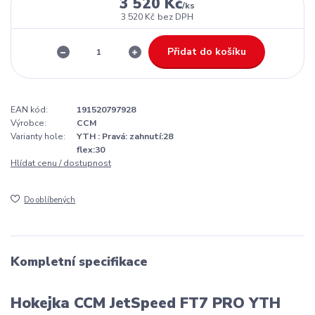
3 520 Kč
/
ks
3 520 Kč
bez DPH
Přidat do košíku
EAN kód:
191520797928
Výrobce:
CCM
Varianty hole:
YTH : Pravá: zahnutí:28
flex:30
Hlídat cenu / dostupnost
Do oblíbených
Kompletní specifikace
Hokejka CCM JetSpeed FT7 PRO YTH