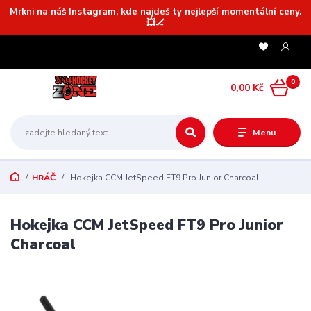
Mrkni na náš Instagram, kde najdeš ty nejlepší momentální ceny.
💥🏒
0
0,00 Kč
Menu
HRÁČ
Hokejka CCM JetSpeed FT9 Pro Junior Charcoal
Hokejka CCM JetSpeed FT9 Pro Junior
Charcoal