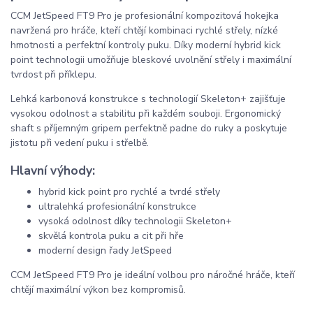
CCM JetSpeed FT9 Pro je profesionální kompozitová hokejka
navržená pro hráče, kteří chtějí kombinaci rychlé střely, nízké
hmotnosti a perfektní kontroly puku. Díky moderní hybrid kick
point technologii umožňuje bleskové uvolnění střely i maximální
tvrdost při příklepu.
Lehká karbonová konstrukce s technologií Skeleton+ zajišťuje
vysokou odolnost a stabilitu při každém souboji. Ergonomický
shaft s příjemným gripem perfektně padne do ruky a poskytuje
jistotu při vedení puku i střelbě.
Hlavní výhody:
hybrid kick point pro rychlé a tvrdé střely
ultralehká profesionální konstrukce
vysoká odolnost díky technologii Skeleton+
skvělá kontrola puku a cit při hře
moderní design řady JetSpeed
CCM JetSpeed FT9 Pro je ideální volbou pro náročné hráče, kteří
chtějí maximální výkon bez kompromisů.