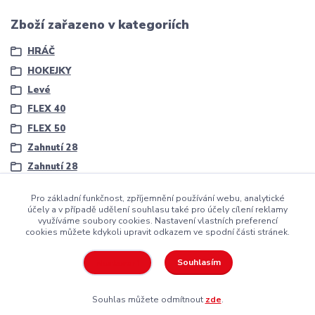
Zboží zařazeno v kategoriích
HRÁČ
HOKEJKY
Levé
FLEX 40
FLEX 50
Zahnutí 28
Zahnutí 28
Pro základní funkčnost, zpříjemnění používání webu, analytické
účely a v případě udělení souhlasu také pro účely cílení reklamy
využíváme soubory cookies. Nastavení vlastních preferencí
cookies můžete kdykoli upravit odkazem ve spodní části stránek.
Copyright ©2016
Hockeyzone.cz Brno
vaše značková
hokejová
výstroj
za rozumnou cenu
Souhlasím
Nastavení
Souhlas můžete odmítnout
zde
.
Vytvořeno na
Eshop-rychle.cz