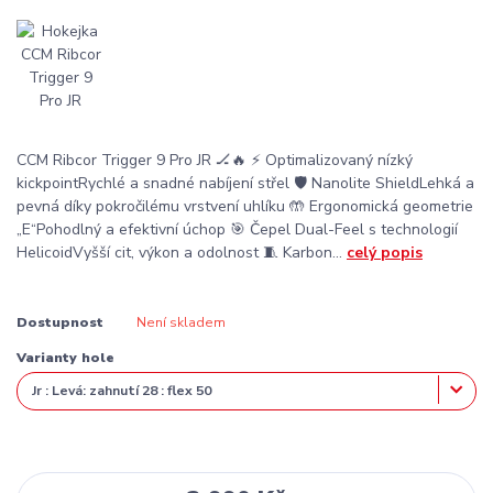
CCM Ribcor Trigger 9 Pro JR 🏒🔥 ⚡ Optimalizovaný nízký
kickpointRychlé a snadné nabíjení střel 🛡️ Nanolite ShieldLehká a
pevná díky pokročilému vrstvení uhlíku 🤲 Ergonomická geometrie
„E“Pohodlný a efektivní úchop 🎯 Čepel Dual-Feel s technologií
HelicoidVyšší cit, výkon a odolnost 🧵 Karbon...
celý popis
Dostupnost
Není skladem
Varianty hole