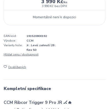
3 990 Kč
/
ks
3 990 Kč
bez DPH
Momentálně není k dispozici
EAN kód:
191520800192
Výrobce:
CCM
Varianty hole:
Jr : Levá: zahnutí 28 :
flex 50
Hlídat cenu / dostupnost
Do oblíbených
Kompletní specifikace
CCM Ribcor Trigger 9 Pro JR 🏒🔥