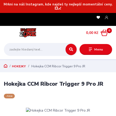
Mrkni na náš Instagram, kde najdeš ty nejlepší momentální ceny.
💥🏒
0
0,00 Kč
Menu
HOKEJKY
Hokejka CCM Ribcor Trigger 9 Pro JR
Hokejka CCM Ribcor Trigger 9 Pro JR
Akce