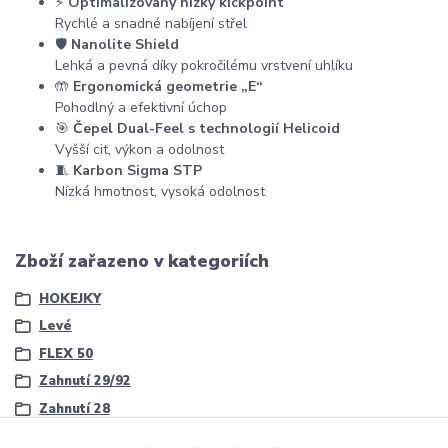
⚡
Optimalizovaný nízký kickpoint
Rychlé a snadné nabíjení střel
🛡️
Nanolite Shield
Lehká a pevná díky pokročilému vrstvení uhlíku
🤲
Ergonomická geometrie „E“
Pohodlný a efektivní úchop
🎯
Čepel Dual-Feel s technologií Helicoid
Vyšší cit, výkon a odolnost
🧵
Karbon Sigma STP
Nízká hmotnost, vysoká odolnost
Zboží zařazeno v kategoriích
HOKEJKY
Levé
FLEX 50
Zahnutí 29/92
Zahnutí 28