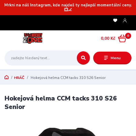
Mrkni na náš Instagram, kde najdeš ty nejlepší momentální ceny.
💥🏒
0
0,00 Kč
Menu
HRÁČ
Hokejová helma CCM tacks 310 S26 Senior
Hokejová helma CCM tacks 310 S26
Senior