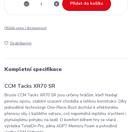
Přidat do košíku
Hlídat cenu / dostupnost
Do oblíbených
Kompletní specifikace
CCM Tacks XR70 SR
Brusle CCM Tacks XR70 SR jsou určeny hráčům, kteří hledají
pevnou oporu, stabilní usazení chodidla a lehkou konstrukci. Díky
jednodílné technologii One-Piece Boot dochází k efektivnímu
přenosu síly z každého odrazu, což napomáhá lepšímu zrychlení i
plynulejšímu pohybu na ledě. O komfort během hry se stará
výstelka TotalDri Pro, pěna ADPT Memory Foam a pohodlná