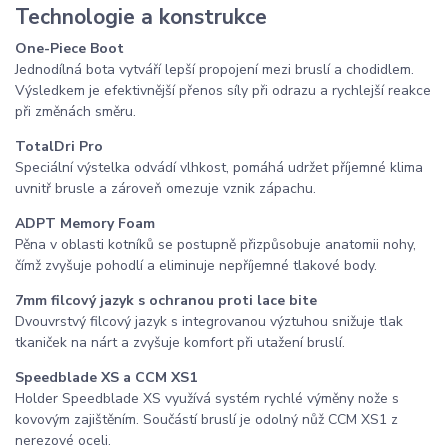
Technologie a konstrukce
One-Piece Boot
Jednodílná bota vytváří lepší propojení mezi bruslí a chodidlem.
Výsledkem je efektivnější přenos síly při odrazu a rychlejší reakce
při změnách směru.
TotalDri Pro
Speciální výstelka odvádí vlhkost, pomáhá udržet příjemné klima
uvnitř brusle a zároveň omezuje vznik zápachu.
ADPT Memory Foam
Pěna v oblasti kotníků se postupně přizpůsobuje anatomii nohy,
čímž zvyšuje pohodlí a eliminuje nepříjemné tlakové body.
7mm filcový jazyk s ochranou proti lace bite
Dvouvrstvý filcový jazyk s integrovanou výztuhou snižuje tlak
tkaniček na nárt a zvyšuje komfort při utažení bruslí.
Speedblade XS a CCM XS1
Holder Speedblade XS využívá systém rychlé výměny nože s
kovovým zajištěním. Součástí bruslí je odolný nůž CCM XS1 z
nerezové oceli.