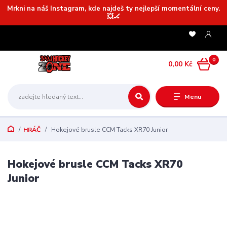
Mrkni na náš Instagram, kde najdeš ty nejlepší momentální ceny.
💥🏒
0
0,00 Kč
Menu
HRÁČ
Hokejové brusle CCM Tacks XR70 Junior
Hokejové brusle CCM Tacks XR70
Junior