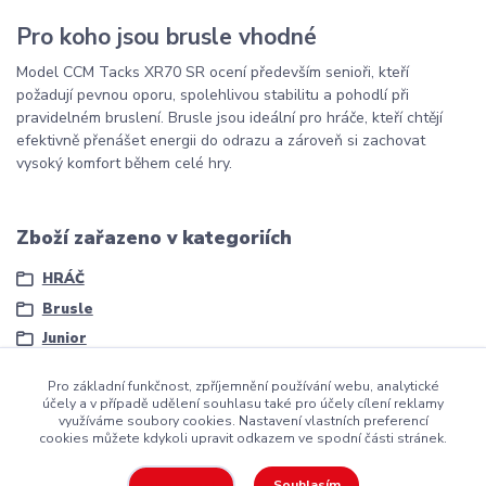
Pro koho jsou brusle vhodné
Model CCM Tacks XR70 SR ocení především senioři, kteří
požadují pevnou oporu, spolehlivou stabilitu a pohodlí při
pravidelném bruslení. Brusle jsou ideální pro hráče, kteří chtějí
efektivně přenášet energii do odrazu a zároveň si zachovat
vysoký komfort během celé hry.
Zboží zařazeno v kategoriích
HRÁČ
Brusle
Junior
Pro základní funkčnost, zpříjemnění používání webu, analytické
účely a v případě udělení souhlasu také pro účely cílení reklamy
využíváme soubory cookies. Nastavení vlastních preferencí
cookies můžete kdykoli upravit odkazem ve spodní části stránek.
Copyright ©2016
Hockeyzone.cz Brno
vaše značková
hokejová
Souhlasím
Nastavení