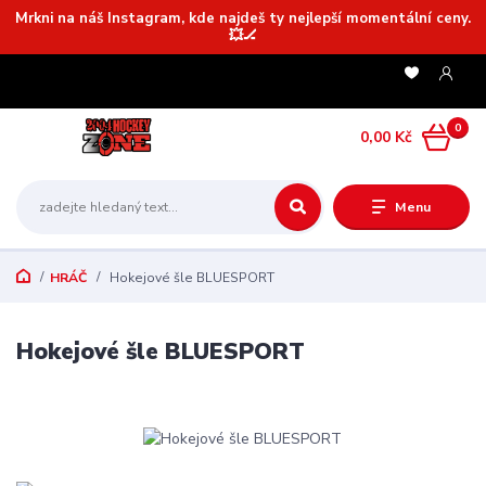
Mrkni na náš Instagram, kde najdeš ty nejlepší momentální ceny.
💥🏒
0
0,00 Kč
Menu
HRÁČ
Hokejové šle BLUESPORT
Hokejové šle BLUESPORT