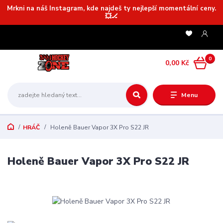
Mrkni na náš Instagram, kde najdeš ty nejlepší momentální ceny.
💥🏒
0
0,00 Kč
Menu
HRÁČ
Holeně Bauer Vapor 3X Pro S22 JR
Holeně Bauer Vapor 3X Pro S22 JR