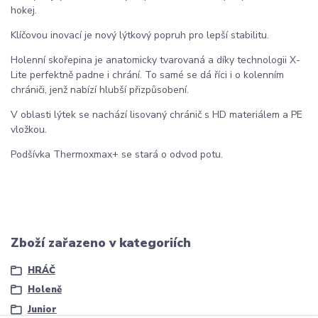
hokej.
Klíčovou inovací je nový lýtkový popruh pro lepší stabilitu.
Holenní skořepina je anatomicky tvarovaná a díky technologii X-
Lite perfektně padne i chrání. To samé se dá říci i o kolenním
chrániči, jenž nabízí hlubší přizpůsobení.
V oblasti lýtek se nachází lisovaný chránič s HD materiálem a PE
vložkou.
Podšívka Thermoxmax+ se stará o odvod potu.
Zboží zařazeno v kategoriích
HRÁČ
Holeně
Junior