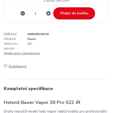
2 500 Kč
bez DPH
Přidat do košíku
EAN kód:
688698538236
Výrobce:
Bauer
Velikost v
11"
palcích:
Hlídat cenu / dostupnost
Do oblíbených
Kompletní specifikace
Holeně Bauer Vapor 3X Pro S22 JR
Druhý nejvyšší model řady Vapor nabízí kvalitu pro profesionální