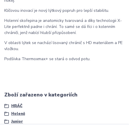
hokej.
Klíčovou inovací je nový lýtkový popruh pro lepší stabilitu.
Holenní skořepina je anatomicky tvarovaná a díky technologii X-
Lite perfektně padne i chrání. To samé se dá říci i o kolenním
chrániči, jenž nabízí hlubší přizpůsobení.
V oblasti lýtek se nachází lisovaný chránič s HD materiálem a PE
vložkou.
Podšívka Thermoxmax+ se stará o odvod potu.
Zboží zařazeno v kategoriích
HRÁČ
Holeně
Junior