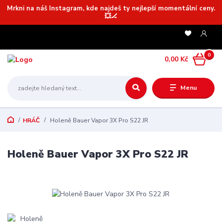
Mrkni na náš Instagram, kde najdeš ty nejlepší momentální ceny.
💥🏒
0
0,00 Kč
Menu
HRÁČ
Holeně Bauer Vapor 3X Pro S22 JR
Holeně Bauer Vapor 3X Pro S22 JR