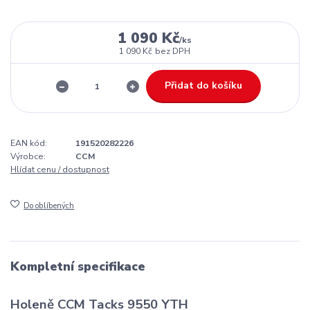
1 090 Kč
/
ks
1 090 Kč
bez DPH
Přidat do košíku
EAN kód:
191520282226
Výrobce:
CCM
Hlídat cenu / dostupnost
Do oblíbených
Kompletní specifikace
Holeně CCM Tacks 9550 YTH