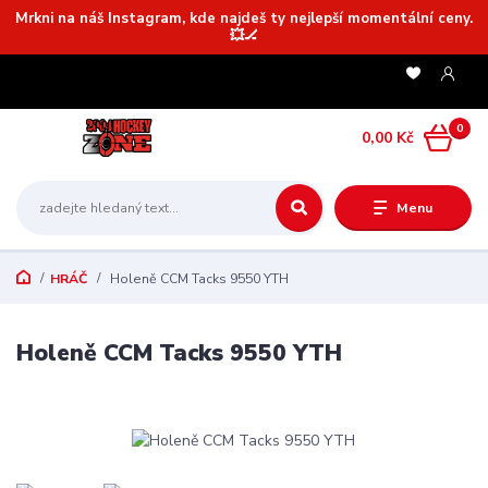
Mrkni na náš Instagram, kde najdeš ty nejlepší momentální ceny.
💥🏒
0
0,00 Kč
Menu
HRÁČ
Holeně CCM Tacks 9550 YTH
Holeně CCM Tacks 9550 YTH