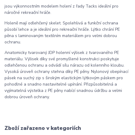
jsou výkonnostním modelem holení z řady Tacks ideální pro
náročné rekreační hráče.
Holeně mají odlehčený skelet. Spolehlivá a funkční ochrana
působí lehce a je ideální pro rekreační hráče. Lýtko chrání PE
pěna s laminovaným textilním materiálem pro velmi dobrou
ochranu.
Anatomicky tvarovaný JDP holenní výlisek z tvarovaného PE
materiálu. Výlisek díky své promyšlené konstrukci poskytuje
odlehčenou ochranu a odvádí sílu nárazu od kolenního kloubu.
Vysoká úroveň ochrany stehna díky PE pěny. Nylonový obepínací
pásek na suchý zip s širokým elastickým lýtkovým páskem pro
pohodlné a snadno nastavitelné upínání. Přizpůsobitelná a
vyjímatelná výstelka z PE pěny nabízí snadnou údržbu a velmi
dobrou úroveň ochrany.
Zboží zařazeno v kategoriích