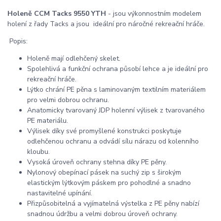
Holeně CCM Tacks 9550 YTH
- jsou výkonnostním modelem
holení z řady Tacks a jsou ideální pro náročné rekreační hráče.
Popis:
Holeně mají odlehčený skelet.
Spolehlivá a funkční ochrana působí lehce a je ideální pro
rekreační hráče.
Lýtko chrání PE pěna s laminovaným textilním materiálem
pro velmi dobrou ochranu.
Anatomicky tvarovaný JDP holenní výlisek z tvarovaného
PE materiálu.
Výlisek díky své promyšlené konstrukci poskytuje
odlehčenou ochranu a odvádí sílu nárazu od kolenního
kloubu.
Vysoká úroveň ochrany stehna díky PE pěny.
Nylonový obepínací pásek na suchý zip s širokým
elastickým lýtkovým páskem pro pohodlné a snadno
nastavitelné upínání.
Přizpůsobitelná a vyjímatelná výstelka z PE pěny nabízí
snadnou údržbu a velmi dobrou úroveň ochrany.