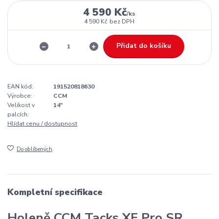
4 590 Kč
/
ks
4 590 Kč
bez DPH
Přidat do košíku
EAN kód:
191520818630
Výrobce:
CCM
Velikost v
14"
palcích:
Hlídat cenu / dostupnost
Do oblíbených
Kompletní specifikace
Holeně CCM Tacks XF Pro SR