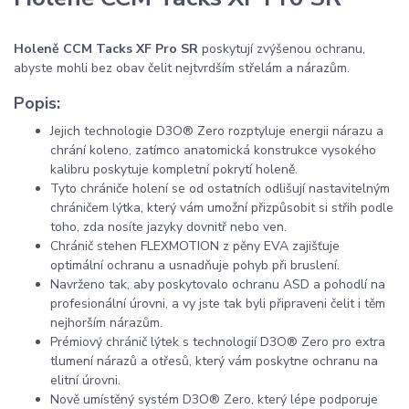
Holeně CCM Tacks XF Pro SR
poskytují zvýšenou ochranu,
abyste mohli bez obav čelit nejtvrdším střelám a nárazům.
Popis:
Jejich technologie D3O® Zero rozptyluje energii nárazu a
chrání koleno, zatímco anatomická konstrukce vysokého
kalibru poskytuje kompletní pokrytí holeně.
Tyto chrániče holení se od ostatních odlišují nastavitelným
chráničem lýtka, který vám umožní přizpůsobit si střih podle
toho, zda nosíte jazyky dovnitř nebo ven.
Chránič stehen FLEXMOTION z pěny EVA zajišťuje
optimální ochranu a usnadňuje pohyb při bruslení.
Navrženo tak, aby poskytovalo ochranu ASD a pohodlí na
profesionální úrovni, a vy jste tak byli připraveni čelit i těm
nejhorším nárazům.
Prémiový chránič lýtek s technologií D3O® Zero pro extra
tlumení nárazů a otřesů, který vám poskytne ochranu na
elitní úrovni.
Nově umístěný systém D3O® Zero, který lépe podporuje