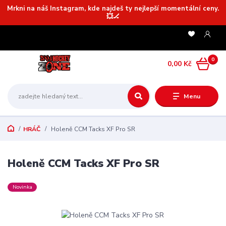
Mrkni na náš Instagram, kde najdeš ty nejlepší momentální ceny.
💥🏒
0
0,00 Kč
Menu
HRÁČ
Holeně CCM Tacks XF Pro SR
Holeně CCM Tacks XF Pro SR
Novinka