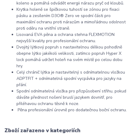
koleno a pomáhá odvádět energii nárazu pryč od kloubů.
Krytka holeně se špičkovou tuhostí se zónou pro fixaci
pásku a zesílením D3O® Zero ve spodní části pro
maximální ochranu proti nárazům a mimořádnou odolnost
proti oděru na vnitřní straně.
Lisovaná EVA pěna a ochrana stehna FLEXMOTION
nejvyšší kvality pro profesionální ochranu.
Dvojitý lýtkový popruh s nastavitelnou délkou pohodlně
obepne lýtko jakékoli velikosti, zatímco popruh Hyper X
lock pomáhá udržet holeň na svém místě po celou dobu
hry.
Celý chránič lýtka je nastavitelný s odnímatelnou vložkou
ADPTFIT + odnímatelná spodní vycpávka pro jazyky na
přání.
Spodní odnímatelná vložka pro přizpůsobení střihu, pokud
dáváte přednost nošení bruslí jazykem dovnitř, pro
přiléhavou ochranu těsně k noze.
Pěna profesionální úrovně pro dodatečnou boční ochranu.
Zboží zařazeno v kategoriích