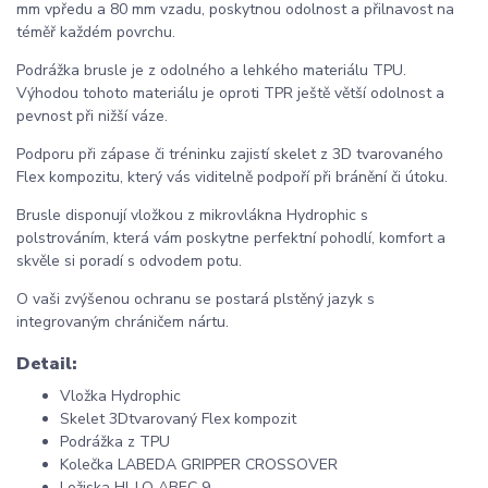
mm vpředu a 80 mm vzadu, poskytnou odolnost a přilnavost na
téměř každém povrchu.
Podrážka brusle je z odolného a lehkého materiálu TPU.
Výhodou tohoto materiálu je oproti TPR ještě větší odolnost a
pevnost při nižší váze.
Podporu při zápase či tréninku zajistí skelet z 3D tvarovaného
Flex kompozitu, který vás viditelně podpoří při bránění či útoku.
Brusle disponují vložkou z mikrovlákna Hydrophic s
polstrováním, která vám poskytne perfektní pohodlí, komfort a
skvěle si poradí s odvodem potu.
O vaši zvýšenou ochranu se postará
plstěný jazyk s
integrovaným chráničem nártu.
Detail:
Vložka Hydrophic
Skelet 3Dtvarovaný Flex kompozit
Podrážka z TPU
Kolečka LABEDA GRIPPER CROSSOVER
Ložiska HI-LO ABEC 9