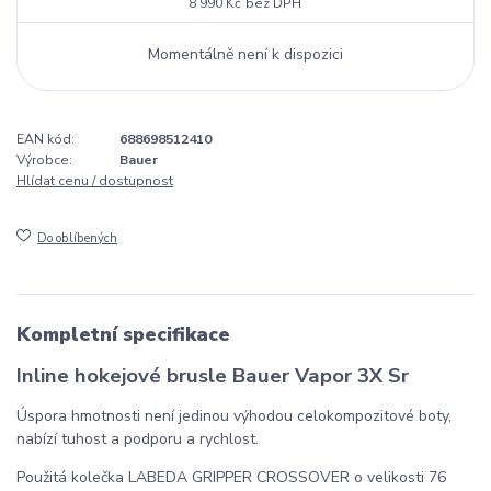
8 990 Kč
bez DPH
Momentálně není k dispozici
EAN kód:
688698512410
Výrobce:
Bauer
Hlídat cenu / dostupnost
Do oblíbených
Kompletní specifikace
Inline hokejové brusle Bauer Vapor 3X Sr
Úspora hmotnosti není jedinou výhodou celokompozitové boty,
nabízí tuhost a podporu a rychlost.
Použitá kolečka LABEDA GRIPPER CROSSOVER o velikosti 76