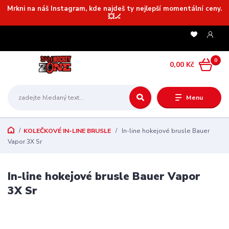
Mrkni na náš Instagram, kde najdeš ty nejlepší momentální ceny.
💥🏒
0
0,00 Kč
Menu
KOLEČKOVÉ IN-LINE BRUSLE
In-line hokejové brusle Bauer
Vapor 3X Sr
In-line hokejové brusle Bauer Vapor
3X Sr