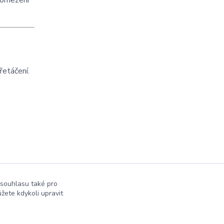
z omezení
řetáčení.
 souhlasu také pro
žete kdykoli upravit