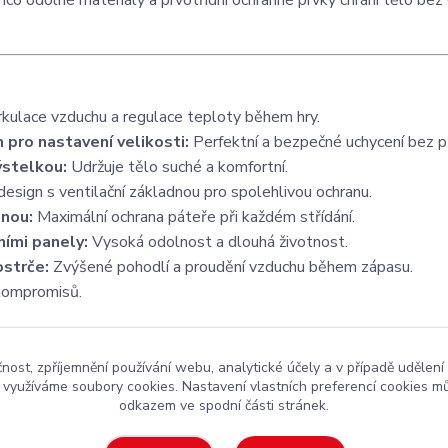
ímco odolné materiály a prvotřídní ochranné prvky chrání tělo be
rkulace vzduchu a regulace teploty během hry.
pro nastavení velikosti:
Perfektní a bezpečné uchycení bez p
ýstelkou:
Udržuje tělo suché a komfortní.
sign s ventilační základnou pro spolehlivou ochranu.
ěnou:
Maximální ochrana páteře při každém střídání.
ními panely:
Vysoká odolnost a dlouhá životnost.
ostrče:
Zvýšené pohodlí a proudění vzduchu během zápasu.
 kompromisů.
čnost, zpříjemnění používání webu, analytické účely a v případě udělení
y využíváme soubory cookies. Nastavení vlastních preferencí cookies mů
odkazem ve spodní části stránek.
kejová výstroj
za rozumnou cenu