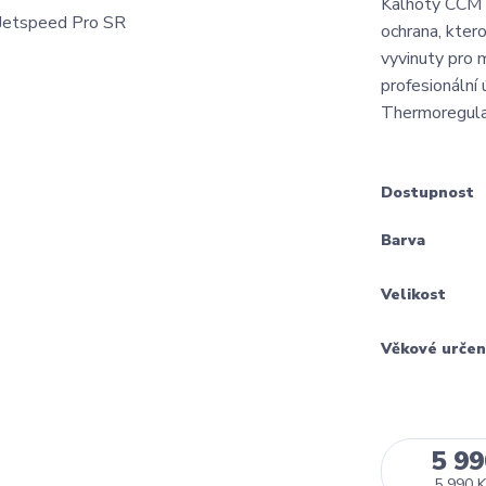
Kalhoty CCM 
ochrana, kter
vyvinuty pro 
profesionální
Thermoregulati
Dostupnost
Barva
Velikost
Věkové určen
5 99
5 990 K