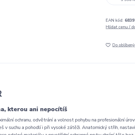
EAN kód:
6839
Hlídat cenu / 
Do oblíbený
R
, kterou ani nepocítíš
ální ochranu, odvětrání a volnost pohybu na profesionální úrovn
suchu a pohodlí i při vysoké zátěži. Anatomický střih, nastav