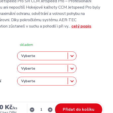
Jetspeed Pro SR CCM Jetspeed Pro – Profesionální
ou ani nepocítíš Hokejové kalhoty CCM Jetspeed Pro byly
maximální ochranu, odvětrání a volnost pohybu na
 úrovni. Díky pokročilému systému AER-TEC
on zůstaneš v suchu a pohodlí i při vy...
celý popis
skladem
í
0 Kč
/
ks
Přidat do košíku
č
bez DPH