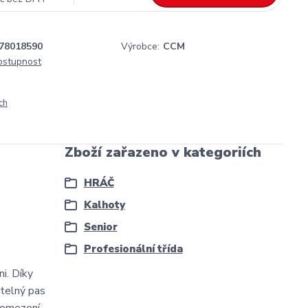
78018590
Výrobce:
CCM
dostupnost
ch
Zboží zařazeno v kategoriích
HRÁČ
Kalhoty
Senior
Profesionální třída
i. Díky
itelný pas