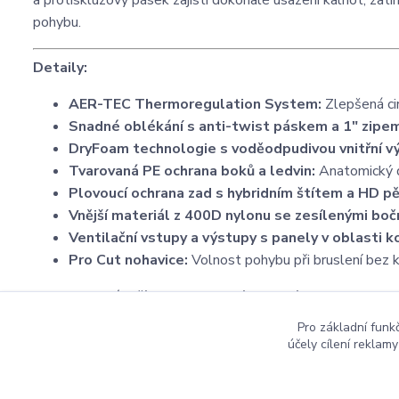
a protiskluzový pásek zajistí dokonalé usazení kalhot, zat
pohybu.
Detaily:
AER-TEC Thermoregulation System:
Zlepšená ci
Snadné oblékání s anti-twist páskem a 1" zipem 
DryFoam technologie s voděodpudivou vnitřní v
Tvarovaná PE ochrana boků a ledvin:
Anatomický de
Plovoucí ochrana zad s hybridním štítem a HD p
Vnější materiál z 400D nylonu se zesílenými boč
Ventilační vstupy a výstupy s panely v oblasti k
Pro Cut nohavice:
Volnost pohybu při bruslení bez
Kalhoty, které drží krok s rychlostí moderního hokeje.
Pro základní funk
účely cílení reklam
Copyright ©2016
Hockeyzone.cz Brno
vaše značková
ho