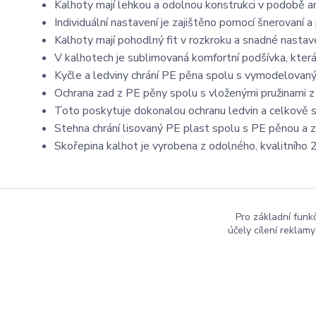
Kalhoty mají lehkou a odolnou konstrukci v podobě an
Individuální nastavení je zajištěno pomocí šnerovaní
Kalhoty mají pohodlný fit v rozkroku a snadné nastave
V kalhotech je sublimovaná komfortní podšívka, která 
Kyčle a ledviny chrání PE pěna spolu s vymodelovan
Ochrana zad z PE pěny spolu s vloženými pružinami z
Toto poskytuje dokonalou ochranu ledvin a celkově s
Stehna chrání lisovaný PE plast spolu s PE pěnou a z
Skořepina kalhot je vyrobena z odolného, kvalitního
Pro základní funk
účely cílení reklam
Copyright ©2016
Hockeyzone.cz Brno
vaše značková
ho