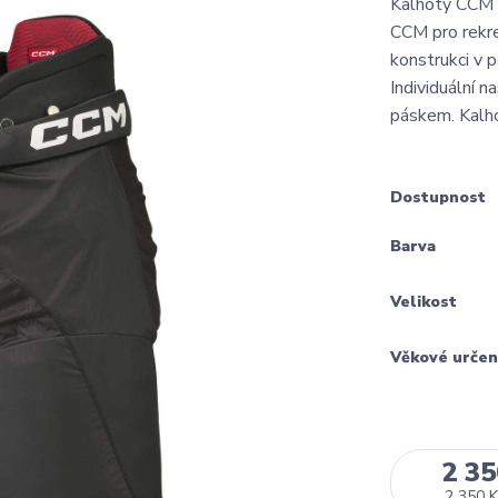
Kalhoty CCM 
CCM pro rekre
konstrukci v 
Individuální 
páskem. Kalho
Dostupnost
Barva
Velikost
Věkové určen
2 35
2 350 K