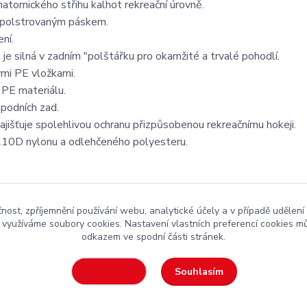
atomického střihu kalhot rekreační úrovně.
 a polstrovaným páskem.
ní.
je silná v zadním "polštářku pro okamžité a trvalé pohodlí.
ými PE vložkami.
 PE materiálu.
podních zad.
ajišťuje spolehlivou ochranu přizpůsobenou rekreačnímu hokeji.
 210D nylonu a odlehčeného polyesteru.
čnost, zpříjemnění používání webu, analytické účely a v případě udělení
y využíváme soubory cookies. Nastavení vlastních preferencí cookies mů
odkazem ve spodní části stránek.
kejová výstroj
za rozumnou cenu
Souhlasím
Nastavení