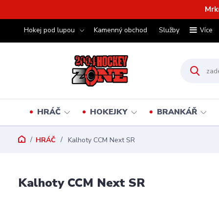
Mrk
Hokej pod lupou
Kamenný obchod
Služby
Více
HRÁČ
HOKEJKY
BRANKÁŘ
HRÁČ
Kalhoty CCM Next SR
Kalhoty CCM Next SR