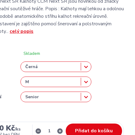
Next SR Kalhoty CCM Next SR jsou novinkou od značky
ační soutěživé hráče. Popis : Kalhoty mají lehkou a odolnou
podobě anatomického střihu kalhot rekreační úrovně.
nastavení je zajištěno pomocí šnerovaní a polstrovaným
ty...
celý popis
Skladem
í
0 Kč
/
ks
Přidat do košíku
č
bez DPH