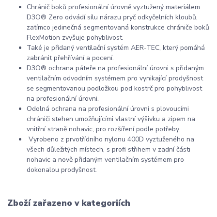
Chránič boků profesionální úrovně vyztužený materiálem
D3O® Zero odvádí sílu nárazu pryč odkyčelních kloubů,
zatímco jedinečná segmentovaná konstrukce chrániče boků
FlexMotion zvyšuje pohyblivost.
Také je přidaný ventilační systém AER-TEC, který pomáhá
zabránit přehřívání a pocení.
D3O® ochrana páteře na profesionální úrovni s přidaným
ventilačním odvodním systémem pro vynikající prodyšnost
se segmentovanou podložkou pod kostrč pro pohyblivost
na profesionální úrovni.
Odolná ochrana na profesionální úrovni s plovoucími
chrániči stehen umožňujícími vlastní výšivku a zipem na
vnitřní straně nohavic, pro rozšíření podle potřeby.
Vyrobeno z prvotřídního nylonu 400D vyztuženého na
všech důležitých místech, s profi střihem v zadní části
nohavic a nově přidaným ventilačním systémem pro
dokonalou prodyšnost.
Zboží zařazeno v kategoriích