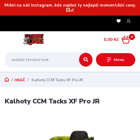
Mrkni na náš Instagram, kde najdeš ty nejlepší momentální ceny.
💥🏒
0
0,00 Kč
Menu
HRÁČ
Kalhoty CCM Tacks XF Pro JR
Kalhoty CCM Tacks XF Pro JR