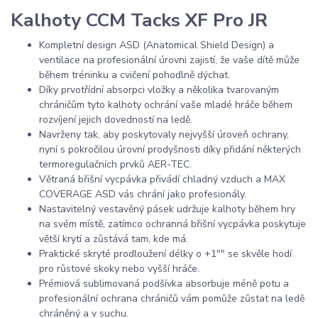
Kalhoty CCM Tacks XF Pro JR
Kompletní design ASD (Anatomical Shield Design) a
ventilace na profesionální úrovni zajistí, že vaše dítě může
během tréninku a cvičení pohodlně dýchat.
Díky prvotřídní absorpci vložky a několika tvarovaným
chráničům tyto kalhoty ochrání vaše mladé hráče během
rozvíjení jejich dovedností na ledě.
Navrženy tak, aby poskytovaly nejvyšší úroveň ochrany,
nyní s pokročilou úrovní prodyšnosti díky přidání některých
termoregulačních prvků AER-TEC.
Větraná břišní vycpávka přivádí chladný vzduch a MAX
COVERAGE ASD vás chrání jako profesionály.
Nastavitelný vestavěný pásek udržuje kalhoty během hry
na svém místě, zatímco ochranná břišní vycpávka poskytuje
větší krytí a zůstává tam, kde má.
Praktické skryté prodloužení délky o +1"" se skvěle hodí
pro růstové skoky nebo vyšší hráče.
Prémiová sublimovaná podšívka absorbuje méně potu a
profesionální ochrana chráničů vám pomůže zůstat na ledě
chráněný a v suchu.