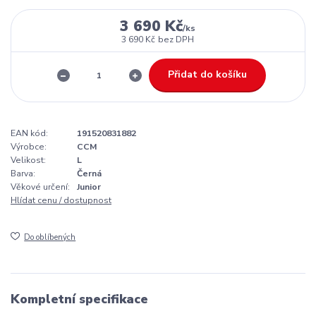
3 690 Kč
/
ks
3 690 Kč
bez DPH
Přidat do košíku
EAN kód:
191520831882
Výrobce:
CCM
Velikost:
L
Barva:
Černá
Věkové určení:
Junior
Hlídat cenu / dostupnost
Do oblíbených
Kompletní specifikace