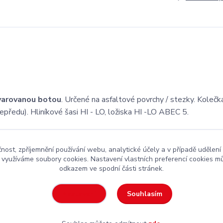
varovanou
botou
. Určené na asfaltové povrchy / stezky. Kolečk
edu). Hliníkové šasi HI - LO, ložiska HI -LO ABEC 5.
čnost, zpříjemnění používání webu, analytické účely a v případě udělení
y využíváme soubory cookies. Nastavení vlastních preferencí cookies mů
odkazem ve spodní části stránek.
kejová výstroj
za rozumnou cenu
Souhlasím
Nastavení