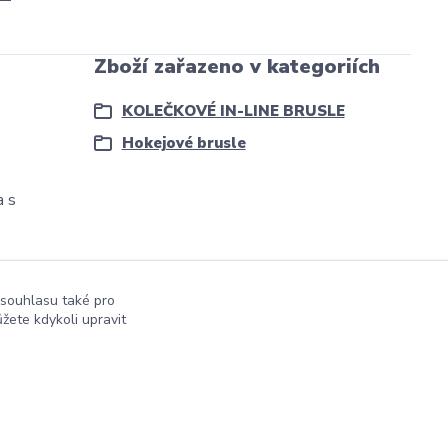
Zboží zařazeno v kategoriích
KOLEČKOVÉ IN-LINE BRUSLE
Hokejové brusle
a s
 souhlasu také pro
žete kdykoli upravit
Vytvořeno na
Eshop-rychle.cz