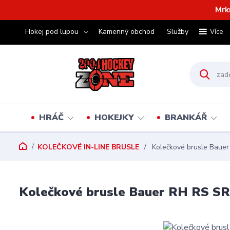
Mrk
Hokej pod lupou
Kamenný obchod
Služby
Více
HRÁČ
HOKEJKY
BRANKÁŘ
KOLEČKOVÉ IN-LINE BRUSLE
Kolečkové brusle Baue
Kolečkové brusle Bauer RH RS SR