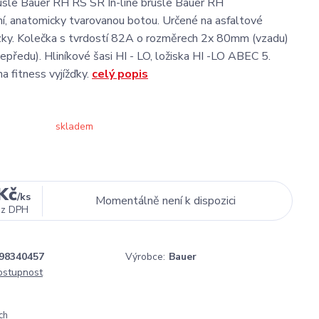
usle Bauer RH RS SR In-line brusle Bauer RH
í, anatomicky tvarovanou botou. Určené na asfaltové
zky. Kolečka s tvrdostí 82A o rozměrech 2x 80mm (vzadu)
předu). Hliníkové šasi HI - LO, ložiska HI -LO ABEC 5.
na fitness vyjížďky.
celý popis
skladem
Kč
/
ks
Momentálně není k dispozici
ez DPH
98340457
Výrobce:
Bauer
dostupnost
ch