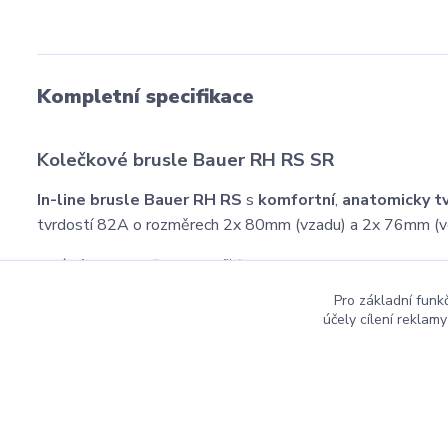
Kompletní specifikace
Kolečkové brusle Bauer RH RS SR
In-line brusle Bauer RH RS
s
komfortní
,
anatomicky
t
tvrdostí 82A o rozměrech 2x 80mm (vzadu) a 2x 76mm (vepř
Ideální volba na fitness vyjížďky.
Pro základní funk
účely cílení reklam
Copyright ©2016
Hockeyzone.cz Brno
vaše značková
ho