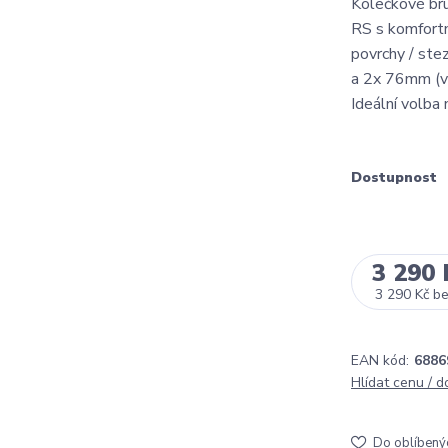
Kolečkové br
RS s komfortn
povrchy / ste
a 2x 76mm (ve
Ideální volba 
Dostupnost
3 290 
3 290 Kč
b
EAN kód:
6886
Hlídat cenu / 
Do oblíbený