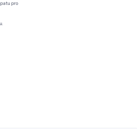
 patu pro
u.