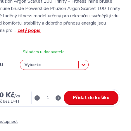
uzion Argon Scarlet 100 Trinity – Fitness inline brusle
line brusle Powerslide Phuzion Argon Scarlet 100 Trinity
 laděný fitness model určený pro rekreační i svižnější jízdu.
i komfortu, stability a dobrého přenosu energie jsou
a pro ...
celý popis
Skladem u dodavatele
lí
0 Kč
/
ks
Přidat do košíku
č
bez DPH
dostupnost