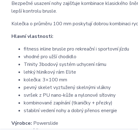
Bezpečné usazení nohy zajišťuje kombinace klasického šněro
lepší kontrolu brusle.
Kolečka o průměru 100 mm poskytují dobrou kombinaci rychl
Hlavní vlastnosti:
fitness inline brusle pro rekreační i sportovní jízdu
vhodné pro užší chodidlo
Trinity 3bodový systém uchycení rámu
lehký hliníkový rám Elite
kolečka: 3×100 mm
pevný skelet vyztužený skelnými vlákny
svršek z PU nano-kůže a nylonové síťoviny
kombinované zapínání (tkaničky + přezky)
stabilní vedení nohy a dobrý přenos energie
Výrobce:
Powerslide
Modelová řada:
Phuzion