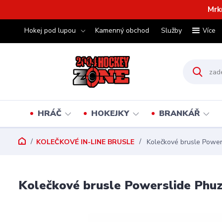
Mrk
Hokej pod lupou
Kamenný obchod
Služby
Více
HRÁČ
HOKEJKY
BRANKÁŘ
KOLEČKOVÉ IN-LINE BRUSLE
Kolečkové brusle Powers
Kolečkové brusle Powerslide Phuzi