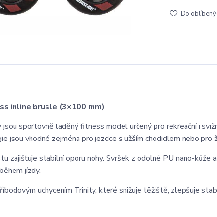
Do oblíbený
ess inline brusle (3×100 mm)
jsou sportovně laděný fitness model určený pro rekreační i svižně
gie jsou vhodné zejména pro jezdce s užším chodidlem nebo pro ž
u zajišťuje stabilní oporu nohy. Svršek z odolné PU nano-kůže 
 během jízdy.
bodovým uchycením Trinity, které snižuje těžiště, zlepšuje stabi