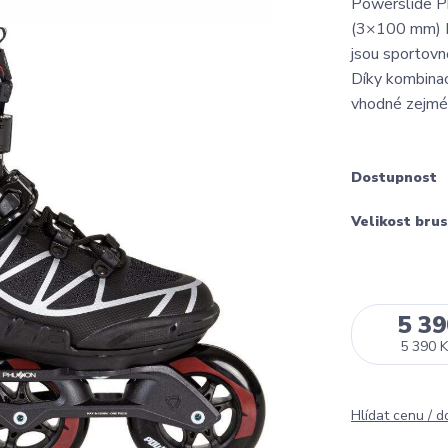
Powerslide Ph
(3×100 mm) In
jsou sportovně
Díky kombinac
vhodné zejmén
Dostupnost
Velikost brus
5 39
5 390 K
Hlídat cenu / 