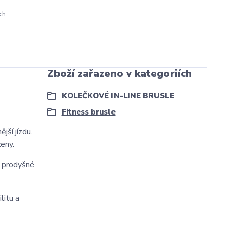
ch
Zboží zařazeno v kategoriích
KOLEČKOVÉ IN-LINE BRUSLE
Fitness brusle
jší jízdu.
eny.
a prodyšné
litu a