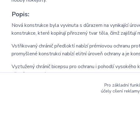
hobby hokejisty.
Popis:
Nová konstrukce byla vyvinuta s důrazem na vynikající 
konstrukce, které kopírují přirozený tvar těla, čímž zajišťu
Vstřikovaný chránič předloktí nabízí prémiovou ochranu proti
promyšlené konstrukci nabízí elitní úroveň ochrany a je kon
Vyztužený chránič bicepsu pro ochranu i pohodlí vysokého k
přizpůsobitelný tvar.
Pro základní funk
účely cílení reklam
Copyright ©2016
Hockeyzone.cz Brno
vaše značková
ho