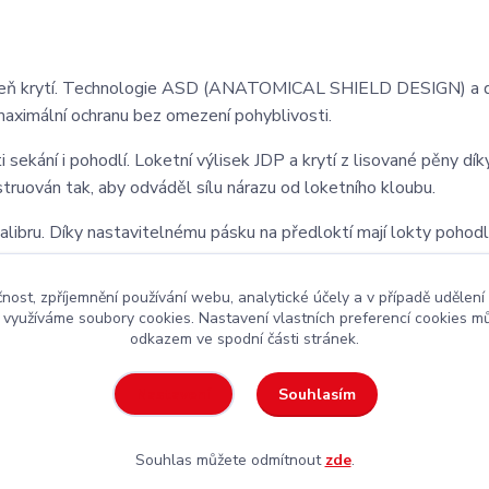
úroveň krytí. Technologie ASD (ANATOMICAL SHIELD DESIGN) a 
jí maximální ochranu bez omezení pohyblivosti.
 sekání i pohodlí. Loketní výlisek JDP a krytí z lisované pěny dík
struován tak, aby odváděl sílu nárazu od loketního kloubu.
alibru. Díky nastavitelnému pásku na předloktí mají lokty pohodl
čnost, zpříjemnění používání webu, analytické účely a v případě udělení
y využíváme soubory cookies. Nastavení vlastních preferencí cookies mů
odkazem ve spodní části stránek.
kejová výstroj
za rozumnou cenu
Souhlasím
Nastavení
Souhlas můžete odmítnout
zde
.