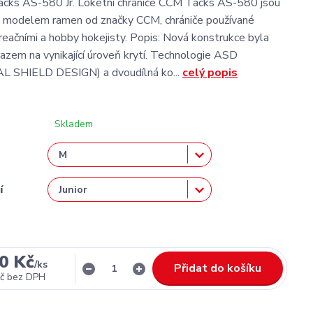
cks AS-580 Jr. Loketní chrániče CCM Tacks AS-580 jsou
 modelem ramen od značky CCM, chrániče používané
reačními a hobby hokejisty. Popis: Nová konstrukce byla
razem na vynikající úroveň krytí. Technologie ASD
 SHIELD DESIGN) a dvoudílná ko...
celý popis
Skladem
í
0 Kč
/
ks
Přidat do košíku
č
bez DPH