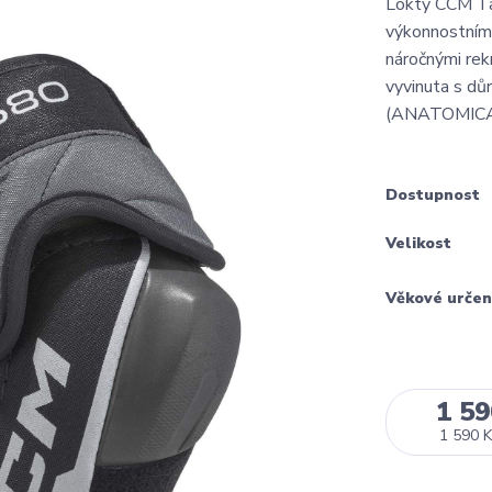
Lokty CCM Ta
výkonnostním
náročnými rek
vyvinuta s dů
(ANATOMICAL
Dostupnost
Velikost
Věkové určen
1 59
1 590 K