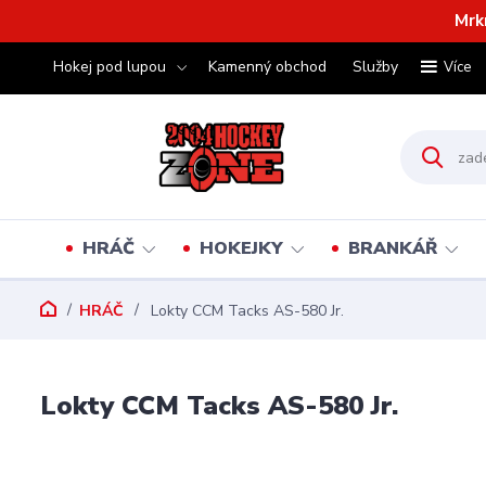
Mrk
Hokej pod lupou
Kamenný obchod
Služby
Více
HRÁČ
HOKEJKY
BRANKÁŘ
HRÁČ
Lokty CCM Tacks AS-580 Jr.
Lokty CCM Tacks AS-580 Jr.