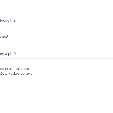
dvoudílná
y své
ný a plně
 souhlasu také pro
žete kdykoli upravit
Vytvořeno na
Eshop-rychle.cz