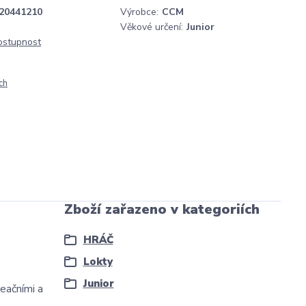
20441210
Výrobce:
CCM
Věkové určení:
Junior
dostupnost
ch
Zboží zařazeno v kategoriích
HRÁČ
Lokty
Junior
eačními a