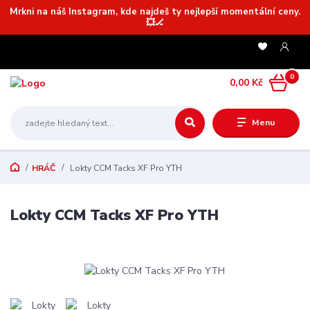
Mrkni na náš Instagram, kde najdeš ty nejlepší momentální ceny.
💥🏒
0
0,00 Kč
Menu
HRÁČ
Lokty CCM Tacks XF Pro YTH
Lokty CCM Tacks XF Pro YTH