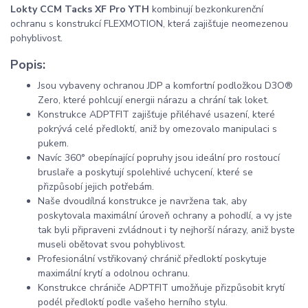
Lokty CCM Tacks XF Pro YTH
kombinují bezkonkurenční
ochranu s konstrukcí FLEXMOTION, která zajišťuje neomezenou
pohyblivost.
Popis:
Jsou vybaveny ochranou JDP a komfortní podložkou D3O®
Zero, které pohlcují energii nárazu a chrání tak loket.
Konstrukce ADPTFIT zajišťuje přiléhavé usazení, které
pokrývá celé předloktí, aniž by omezovalo manipulaci s
pukem.
Navíc 360° obepínající popruhy jsou ideální pro rostoucí
bruslaře a poskytují spolehlivé uchycení, které se
přizpůsobí jejich potřebám.
Naše dvoudílná konstrukce je navržena tak, aby
poskytovala maximální úroveň ochrany a pohodlí, a vy jste
tak byli připraveni zvládnout i ty nejhorší nárazy, aniž byste
museli obětovat svou pohyblivost.
Profesionální vstřikovaný chránič předloktí poskytuje
maximální krytí a odolnou ochranu.
Konstrukce chrániče ADPTFIT umožňuje přizpůsobit krytí
podél předloktí podle vašeho herního stylu.