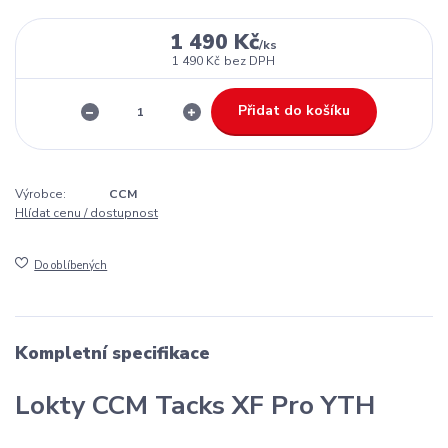
1 490 Kč
/
ks
1 490 Kč
bez DPH
Přidat do košíku
Výrobce:
CCM
Hlídat cenu / dostupnost
Do oblíbených
Kompletní specifikace
Lokty CCM Tacks XF Pro YTH