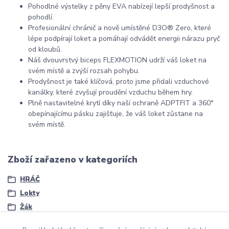
Pohodlné výstelky z pěny EVA nabízejí lepší prodyšnost a
pohodlí.
Profesionální chránič a nově umístěné D3O® Zero, které
lépe podpírají loket a pomáhají odvádět energii nárazu pryč
od kloubů.
Náš dvouvrstvý biceps FLEXMOTION udrží váš loket na
svém místě a zvýší rozsah pohybu.
Prodyšnost je také klíčová, proto jsme přidali vzduchové
kanálky, které zvyšují proudění vzduchu během hry.
Plně nastavitelné krytí díky naší ochraně ADPTFIT a 360°
obepínajícímu pásku zajišťuje, že váš loket zůstane na
svém místě.
Zboží zařazeno v kategoriích
HRÁČ
Lokty
Žák