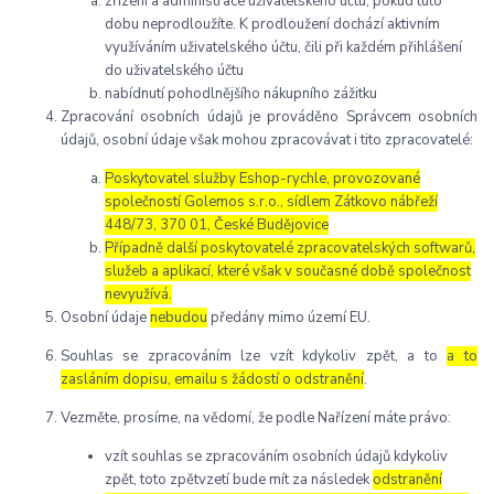
zřízení a administrace uživatelského účtu, pokud tuto
dobu neprodloužíte. K prodloužení dochází aktivním
využíváním uživatelského účtu, čili při každém přihlášení
do uživatelského účtu
nabídnutí pohodlnějšího nákupního zážitku
Zpracování osobních údajů je prováděno Správcem osobních
údajů, osobní údaje však mohou zpracovávat i tito zpracovatelé:
Poskytovatel služby Eshop-rychle, provozované
společností Golemos s.r.o., sídlem Zátkovo nábřeží
448/73, 370 01, České Budějovice
Případně další poskytovatelé zpracovatelských softwarů,
služeb a aplikací, které však v současné době společnost
nevyužívá.
Osobní údaje
nebudou
předány mimo území EU.
Souhlas se zpracováním lze vzít kdykoliv zpět, a to
a to
zasláním dopisu, emailu s žádostí o odstranění
.
Vezměte, prosíme, na vědomí, že podle Nařízení máte právo:
vzít souhlas se zpracováním osobních údajů kdykoliv
zpět, toto zpětvzetí bude mít za následek
odstranění