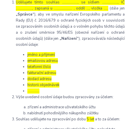
Udělujete tímto souhlas ……………..., se sídlem ………………, IČ
………………., zapsaná u ………………… , oddíl …, vložka …..
(dále jen
„Správce“
), aby ve smyslu nařízení Evropského parlamentu a
Rady (EU) č. 2016/679 o ochraně fyzických osob v souvislosti
se zpracováním osobních údajů a o volném pohybu těchto údajů
a o zrušení směrnice 95/46/ES (obecné nařízení o ochraně
osobních údajů) (dále jen
„Nařízení“
), zpracovával/a následující
osobní údaje:
jméno a příjmení
emailovou adresu
telefonní číslo
fakturační adresu
dodací adresu
historii objednávek
…………..
Výše uvedené osobní údaje budou zpracovány za účelem:
zřízení a administrace uživatelského účtu
nabídnutí pohodlnějšího nákupního zážitku
Souhlas udělujete na zpracování po dobu
5 let
a to za účelem: