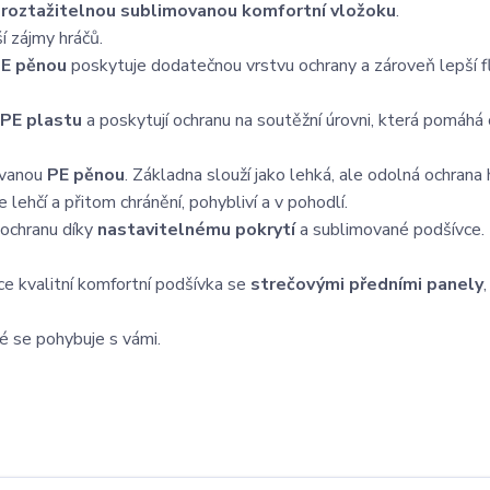
s
roztažitelnou sublimovanou komfortní vložoku
.
 zájmy hráčů.
PE pěnou
poskytuje dodatečnou vrstvu ochrany a zároveň lepší fle
PE plastu
a poskytují ochranu na soutěžní úrovni, která pomáhá
ovanou
PE pěnou
. Základna slouží jako lehká, ale odolná ochrana 
 lehčí a přitom chránění, pohybliví a v pohodlí.
 ochranu díky
nastavitelnému pokrytí
a sublimované podšívce.
oce kvalitní komfortní podšívka se
strečovými předními panely
ré se pohybuje s vámi.