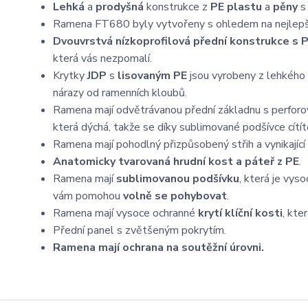
Lehká
a
prodyšná
konstrukce z
PE
plastu
a
pěny
Ramena FT680 byly vytvořeny s ohledem na nejlepší
Dvouvrstvá nízkoprofilová přední konstrukce s 
která vás nezpomalí.
Krytky
JDP
s
lisovaným PE
jsou vyrobeny z lehkého
nárazy od ramenních kloubů.
Ramena mají odvětrávanou přední základnu s perfor
která dýchá, takže se díky sublimované podšívce cítíte
Ramena mají pohodlný přizpůsobený střih a vynikající
Anatomicky tvarovaná hrudní kost a páteř z PE
.
Ramena mají
sublimovanou podšívku
, která je vys
vám pomohou
volně se pohybovat
.
Ramena mají vysoce ochranné
krytí klíční kosti
, kte
Přední panel s zvětšeným pokrytím.
Ramena mají ochrana na soutěžní úrovni.