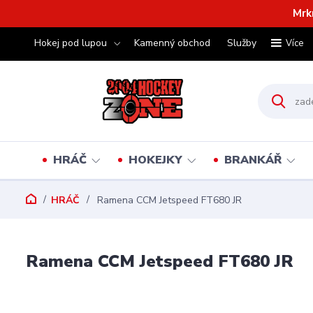
Mrk
Hokej pod lupou
Kamenný obchod
Služby
Více
HRÁČ
HOKEJKY
BRANKÁŘ
HRÁČ
Ramena CCM Jetspeed FT680 JR
Ramena CCM Jetspeed FT680 JR