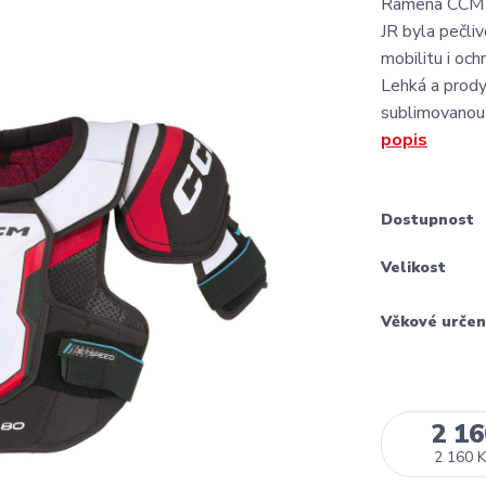
Ramena CCM 
JR byla pečli
mobilitu i och
Lehká a prody
sublimovanou
popis
Dostupnost
Velikost
Věkové určen
2 16
2 160 K