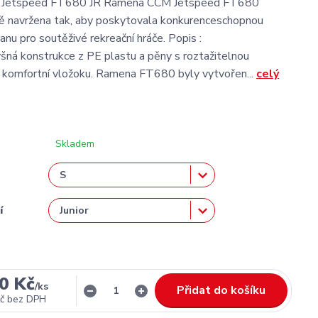
Jetspeed FT680 JR Ramena CCM Jetspeed FT680
vě navržena tak, aby poskytovala konkurenceschopnou
ranu pro soutěživé rekreační hráče. Popis :
šná konstrukce z PE plastu a pěny s roztažitelnou
 komfortní vložoku. Ramena FT680 byly vytvořen...
celý
Skladem
í
0 Kč
/
ks
Přidat do košíku
č
bez DPH