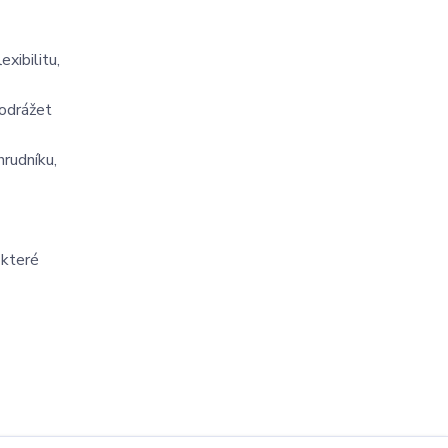
xibilitu,
 odrážet
hrudníku,
, které