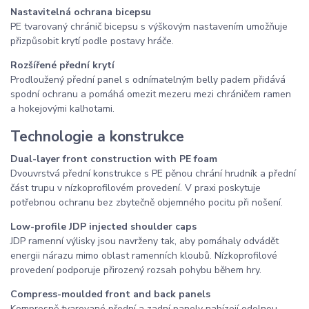
Nastavitelná ochrana bicepsu
PE tvarovaný chránič bicepsu s výškovým nastavením umožňuje
přizpůsobit krytí podle postavy hráče.
Rozšířené přední krytí
Prodloužený přední panel s odnímatelným belly padem přidává
spodní ochranu a pomáhá omezit mezeru mezi chráničem ramen
a hokejovými kalhotami.
Technologie a konstrukce
Dual-layer front construction with PE foam
Dvouvrstvá přední konstrukce s PE pěnou chrání hrudník a přední
část trupu v nízkoprofilovém provedení. V praxi poskytuje
potřebnou ochranu bez zbytečně objemného pocitu při nošení.
Low-profile JDP injected shoulder caps
JDP ramenní výlisky jsou navrženy tak, aby pomáhaly odvádět
energii nárazu mimo oblast ramenních kloubů. Nízkoprofilové
provedení podporuje přirozený rozsah pohybu během hry.
Compress-moulded front and back panels
Kompresně tvarované přední a zadní panely nabízejí odolnou