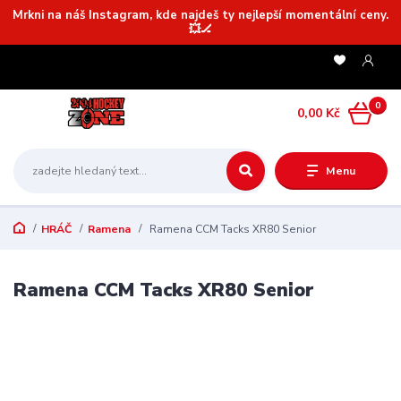
Mrkni na náš Instagram, kde najdeš ty nejlepší momentální ceny.
💥🏒
0
0,00 Kč
Menu
HRÁČ
Ramena
Ramena CCM Tacks XR80 Senior
Ramena CCM Tacks XR80 Senior