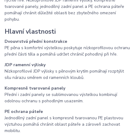
rychlé hře. Nízkoprofilové JDP ramenní výlisky, kompresně
tvarované panely, jednodílný zadní panel a PE ochrana páteře
pomáhají chránit důležité oblasti bez zbytečného omezení
pohybu.
Hlavní vlastnosti
Dvouvrstvá přední konstrukce
PE pěna s komfortní výstelkou poskytuje nízkoprofilovou ochranu
přední části těla a pomáhá udržet chránič pohodlný při hře.
JDP ramenní výlisky
Nízkoprofilové JDP výlisky s pěnovým krytím pomáhají rozptýlit
sílu nárazu směrem od ramenních kloubů.
Kompresně tvarované panely
Přední i zadní panely se sublimovanou výstelkou kombinují
odolnou ochranu s pohodlným usazením.
PE ochrana páteře
Jednodílný zadní panel s kompresně tvarovanou PE plastovou
výztuhou pomáhá chránit oblast páteře a zároveň zachovat
mobilitu.