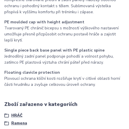
ochranu i pohodlný kontakt s tělem. Sublimovaná výstelka
přispívá k vyššímu komfortu při tréninku i zápase.
PE moulded cap with height adjustment
Tvarovaný PE chránič bicepsu s možností výškového nastavení
umožňuje přesně přizpůsobit ochranu postavě hráče a zajistit
lepší krytí.
Single piece back base panel with PE plastic spine
Jednodílný zadní panel podporuje pohodlí a volnost pohybu,
zatímco PE plastová výztuha chrání páteř před nárazy.
Floating clavicle protection
Plovoucí ochrana klíční kosti rozšiřuje krytí v citlivé oblasti horní
části hrudníku a zvyšuje celkovou úroveň ochrany.
Zboží zařazeno v kategoriích
HRÁČ
Ramena