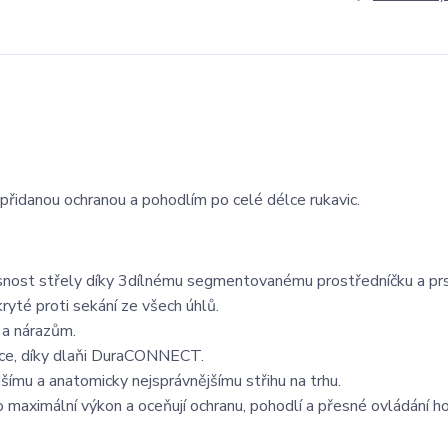
přidanou ochranou a pohodlím po celé délce rukavic.
nost střely díky 3dílnému segmentovanému prostředníčku a prs
yté proti sekání ze všech úhlů.
 a nárazům.
ce, díky dlaňi DuraCONNECT.
jšímu a anatomicky nejsprávnějšímu střihu na trhu.
í o maximální výkon a oceňují ochranu, pohodlí a přesné ovládání ho