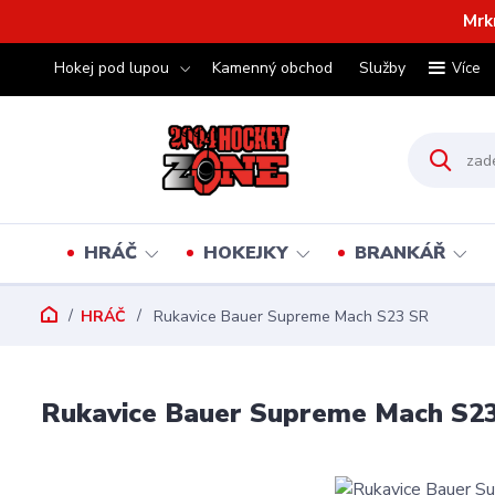
Mrk
Hokej pod lupou
Kamenný obchod
Služby
Více
HRÁČ
HOKEJKY
BRANKÁŘ
HRÁČ
Rukavice Bauer Supreme Mach S23 SR
Rukavice Bauer Supreme Mach S2