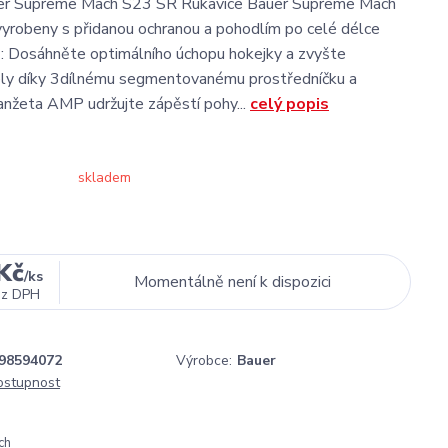
er Supreme Mach S23 SR Rukavice Bauer Supreme Mach
yrobeny s přidanou ochranou a pohodlím po celé délce
s : Dosáhněte optimálního úchopu hokejky a zvyšte
ely díky 3dílnému segmentovanému prostředníčku a
anžeta AMP udržujte zápěstí pohy...
celý popis
skladem
Kč
/
ks
Momentálně není k dispozici
ez DPH
98594072
Výrobce:
Bauer
dostupnost
ch