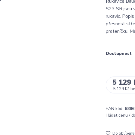
Rukavice Bau
S23 SR jsou v
rukavic. Popi
přesnost stř
prsteníčku. M
Dostupnost
5 129 
5 129 Kč
b
EAN kód:
6886
Hlídat cenu / 
Do oblíbený