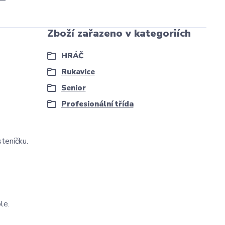
Zboží zařazeno v kategoriích
HRÁČ
Rukavice
Senior
Profesionální třída
teníčku.
le.