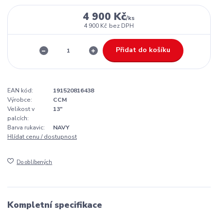
4 900 Kč
/
ks
4 900 Kč
bez DPH
Přidat do košíku
EAN kód:
191520816438
Výrobce:
CCM
Velikost v
13"
palcích:
Barva rukavic:
NAVY
Hlídat cenu / dostupnost
Do oblíbených
Kompletní specifikace