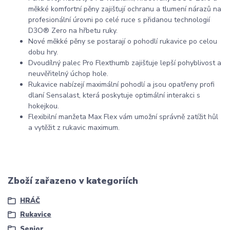
měkké komfortní pěny zajišťují ochranu a tlumení nárazů na
profesionální úrovni po celé ruce s přidanou technologií
D3O® Zero na hřbetu ruky.
Nové měkké pěny se postarají o pohodlí rukavice po celou
dobu hry.
Dvoudílný palec Pro Flexthumb zajišťuje lepší pohyblivost a
neuvěřitelný úchop hole.
Rukavice nabízejí maximální pohodlí a jsou opatřeny profi
dlaní Sensalast, která poskytuje optimální interakci s
hokejkou.
Flexibilní manžeta Max Flex vám umožní správně zatížit hůl
a vytěžit z rukavic maximum.
Zboží zařazeno v kategoriích
HRÁČ
Rukavice
Senior