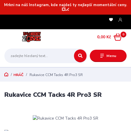
Mrkni na náš Instagram, kde najdeš ty nejlepší momentální ceny.
💥🏒
0
0,00 Kč
Menu
HRÁČ
Rukavice CCM Tacks 4R Pro3 SR
Rukavice CCM Tacks 4R Pro3 SR