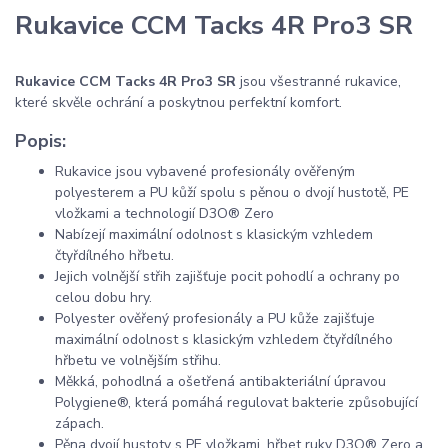
Rukavice CCM Tacks 4R Pro3 SR
Rukavice CCM Tacks 4R Pro3 SR
jsou všestranné rukavice,
které skvěle ochrání a poskytnou perfektní komfort.
Popis:
Rukavice jsou vybavené profesionály ověřeným
polyesterem a PU kůží spolu s pěnou o dvojí hustotě, PE
vložkami a technologií D3O® Zero
Nabízejí maximální odolnost s klasickým vzhledem
čtyřdílného hřbetu.
Jejich volnější střih zajišťuje pocit pohodlí a ochrany po
celou dobu hry.
Polyester ověřený profesionály a PU kůže zajišťuje
maximální odolnost s klasickým vzhledem čtyřdílného
hřbetu ve volnějším střihu.
Měkká, pohodlná a ošetřená antibakteriální úpravou
Polygiene®, která pomáhá regulovat bakterie způsobující
zápach.
Pěna dvojí hustoty s PE vložkami, hřbet ruky D3O® Zero a