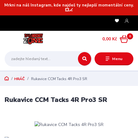
Mrkni na náš Instagram, kde najdeš ty nejlepší momentální ceny.
💥🏒
0
0,00 Kč
Menu
HRÁČ
Rukavice CCM Tacks 4R Pro3 SR
Rukavice CCM Tacks 4R Pro3 SR