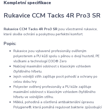
Kompletní specifikace
Rukavice CCM Tacks 4R Pro3 SR
Rukavice CCM Tacks 4R Pro3 SR
jsou všestranné rukavice,
které skvěle ochrání a poskytnou perfektní komfort.
Popis:
Rukavice jsou vybavené profesionály ověřeným
polyesterem a PU kůží spolu s pěnou o dvojí hustotě, PE
vložkami a technologií D3O® Zero
Nabízejí maximální odolnost s klasickým vzhledem
čtyřdílného hřbetu.
Jejich volnější střih zajišťuje pocit pohodlí a ochrany po
celou dobu hry.
Polyester ověřený profesionály a PU kůže zajišťuje
maximální odolnost s klasickým vzhledem čtyřdílného
hřbetu ve volnějším střihu.
Měkká, pohodlná a ošetřená antibakteriální úpravou
Polygiene®, která pomáhá regulovat bakterie způsobující