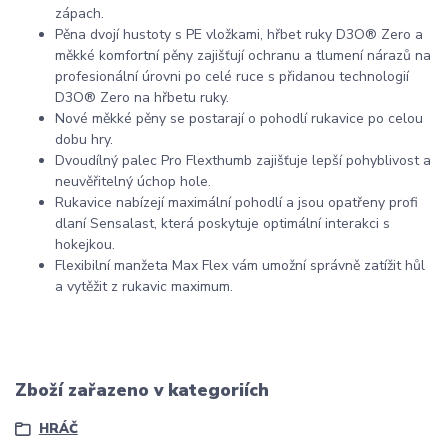
zápach.
Pěna dvojí hustoty s PE vložkami, hřbet ruky D3O® Zero a
měkké komfortní pěny zajišťují ochranu a tlumení nárazů na
profesionální úrovni po celé ruce s přidanou technologií
D3O® Zero na hřbetu ruky.
Nové měkké pěny se postarají o pohodlí rukavice po celou
dobu hry.
Dvoudílný palec Pro Flexthumb zajišťuje lepší pohyblivost a
neuvěřitelný úchop hole.
Rukavice nabízejí maximální pohodlí a jsou opatřeny profi
dlaní Sensalast, která poskytuje optimální interakci s
hokejkou.
Flexibilní manžeta Max Flex vám umožní správně zatížit hůl
a vytěžit z rukavic maximum.
Zboží zařazeno v kategoriích
HRÁČ