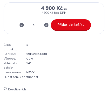
4 900 Kč
/
ks
4 900 Kč
bez DPH
Přidat do košíku
Číslo
1
produktu:
EAN kód:
191520816438
Výrobce:
CCM
Velikost v
14"
palcích:
Barva rukavic:
NAVY
Hlídat cenu / dostupnost
Do oblíbených