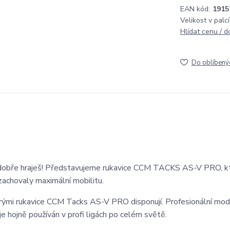
EAN kód:
1915
Velikost v palcí
Hlídat cenu / 
Do oblíbený
š, dobře hraješ! Představujeme rukavice CCM TACKS AS-V PRO, k
zachovaly maximální mobilitu.
terými rukavice CCM Tacks AS-V PRO disponují. Profesionální mod
je hojně používán v profi ligách po celém světě.