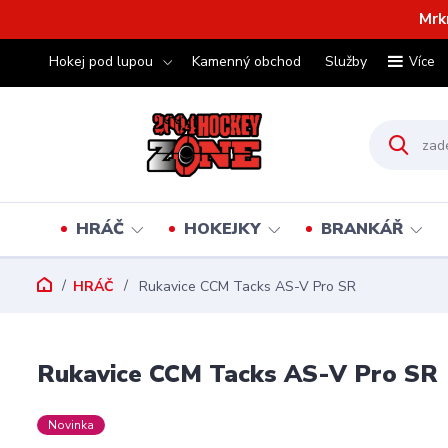
Mrk
Hokej pod lupou
Kamenný obchod
Služby
Více
HRÁČ
HOKEJKY
BRANKÁŘ
HRÁČ
Rukavice CCM Tacks AS-V Pro SR
Rukavice CCM Tacks AS-V Pro SR
Novinka