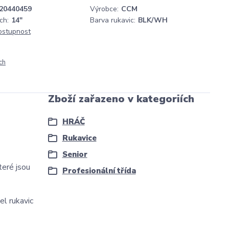
20440459
Výrobce:
CCM
ch:
14"
Barva rukavic:
BLK/WH
dostupnost
ch
Zboží zařazeno v kategoriích
HRÁČ
Rukavice
Senior
teré jsou
Profesionální třída
el rukavic