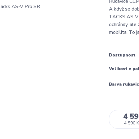
Rukavice CCM
A když se dob
TACKS AS-V P
ochránily, ale
mobilita. To j
Dostupnost
Velikost v pa
Barva rukavic
4 59
4 590 K