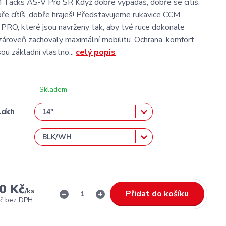
 Tacks AS-V Pro SR Když dobře vypadáš, dobře se cítíš.
ře cítíš, dobře hraješ! Představujeme rukavice CCM
RO, které jsou navrženy tak, aby tvé ruce dokonale
 zároveň zachovaly maximální mobilitu. Ochrana, komfort,
sou základní vlastno...
celý popis
Skladem
lcích
0 Kč
/
ks
Přidat do košíku
č
bez DPH