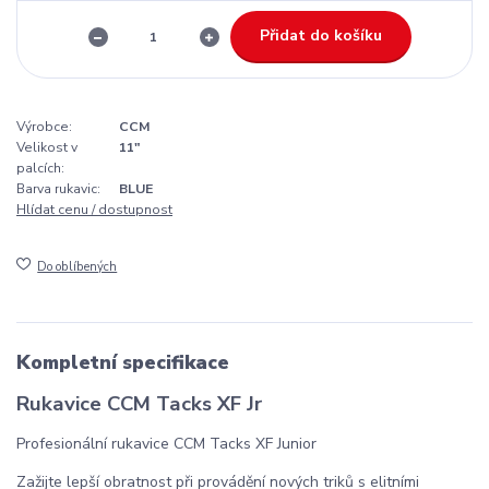
Přidat do košíku
Výrobce:
CCM
Velikost v
11"
palcích:
Barva rukavic:
BLUE
Hlídat cenu / dostupnost
Do oblíbených
Kompletní specifikace
Rukavice CCM Tacks XF Jr
Profesionální rukavice CCM Tacks XF Junior
Zažijte lepší obratnost při provádění nových triků s elitními