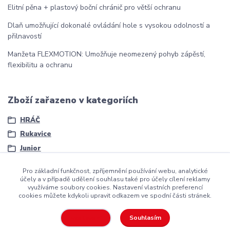
Elitní pěna + plastový boční chránič pro větší ochranu
Dlaň umožňující dokonalé ovládání hole s vysokou odolností a
přilnavostí
Manžeta FLEXMOTION: Umožňuje neomezený pohyb zápěstí,
flexibilitu a ochranu
Zboží zařazeno v kategoriích
HRÁČ
Rukavice
Junior
Pro základní funkčnost, zpříjemnění používání webu, analytické
účely a v případě udělení souhlasu také pro účely cílení reklamy
využíváme soubory cookies. Nastavení vlastních preferencí
cookies můžete kdykoli upravit odkazem ve spodní části stránek.
Copyright ©2016
Hockeyzone.cz Brno
vaše značková
hokejová
výstroj
za rozumnou cenu
Souhlasím
Nastavení