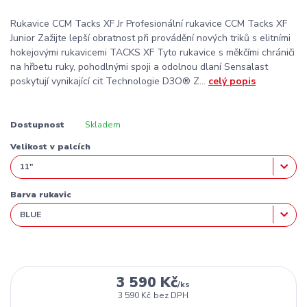
Rukavice CCM Tacks XF Jr Profesionální rukavice CCM Tacks XF
Junior Zažijte lepší obratnost při provádění nových triků s elitními
hokejovými rukavicemi TACKS XF Tyto rukavice s měkčími chrániči
na hřbetu ruky, pohodlnými spoji a odolnou dlaní Sensalast
poskytují vynikající cit Technologie D3O® Z...
celý popis
Dostupnost
Skladem
Velikost v palcích
Barva rukavic
3 590 Kč
/
ks
3 590 Kč
bez DPH