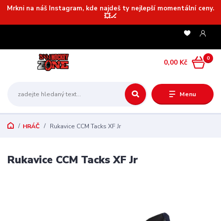
Mrkni na náš Instagram, kde najdeš ty nejlepší momentální ceny.
💥🏒
0
0,00 Kč
Menu
HRÁČ
Rukavice CCM Tacks XF Jr
Rukavice CCM Tacks XF Jr