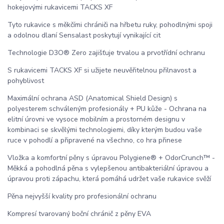
hokejovými rukavicemi TACKS XF
Tyto rukavice s měkčími chrániči na hřbetu ruky, pohodlnými spoji
a odolnou dlaní Sensalast poskytují vynikající cit
Technologie D3O® Zero zajišťuje trvalou a prvotřídní ochranu
S rukavicemi TACKS XF si užijete neuvěřitelnou přilnavost a
pohyblivost
Maximální ochrana ASD (Anatomical Shield Design) s
polyesterem schváleným profesionály + PU kůže - Ochrana na
elitní úrovni ve vysoce mobilním a prostorném designu v
kombinaci se skvělými technologiemi, díky kterým budou vaše
ruce v pohodlí a připravené na všechno, co hra přinese
Vložka a komfortní pěny s úpravou Polygiene® + OdorCrunch™ -
Měkká a pohodlná pěna s vylepšenou antibakteriální úpravou a
úpravou proti zápachu, která pomáhá udržet vaše rukavice svěží
Pěna nejvyšší kvality pro profesionální ochranu
Kompresí tvarovaný boční chránič z pěny EVA