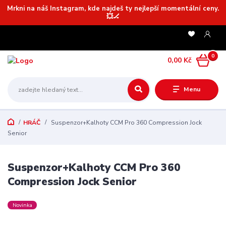
Mrkni na náš Instagram, kde najdeš ty nejlepší momentální ceny.
💥🏒
0
0,00 Kč
Menu
HRÁČ
Suspenzor+Kalhoty CCM Pro 360 Compression Jock
Senior
Suspenzor+Kalhoty CCM Pro 360
Compression Jock Senior
Novinka