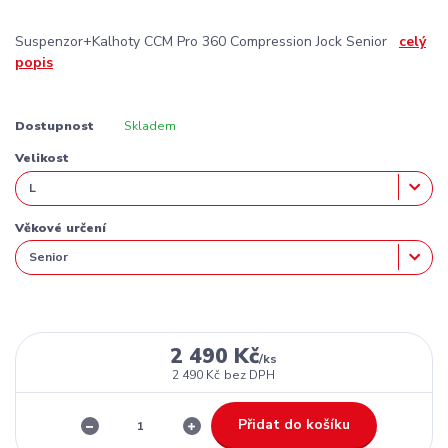
Suspenzor+Kalhoty CCM Pro 360 Compression Jock Senior
celý
popis
Dostupnost
Skladem
Velikost
Věkové určení
2 490 Kč
/
ks
2 490 Kč
bez DPH
Přidat do košíku